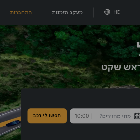
מעקב הזמנות
התחברות
HE
בראש שקט
חזרה נבחרה: 10:00
חפשו לי רכב
endTime
חצו אחורה עם shift tab