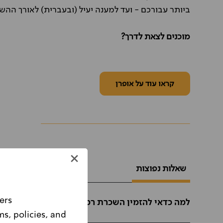
ביותר עבורכם - ועד למענה יעיל (ובעברית) לאורך הה
מוכנים לצאת לדרך?
קראו עוד על אופרן
שאלות נפוצות
ers
למה כדאי להזמין השכרת רכב בחו"ל מאופרן ולא י
ms, policies, and
Please note, this website is intended for Israeli customers only.