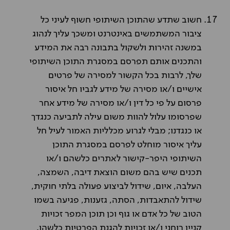
חשוב שתדע שהתוכן השיתופי חשוף לעיני כל
ציבור המשתמשים באינטרנט ומשכך עליך לנהוג
במשנה זהירות ולשקול בתבונה רבה את המידע
והתכנים אותם תפרסם במסגרת התוכן השיתופי
שלך, לרבות בכל הקשור למסירה של פרטים
אישיים ו/או מסירה של מידע לגביו חל איסור
פרסום על פי כל דין ו/או מסירה של מידע אחר
שפרסומו עלול להוות משום עילה לתביעה כנגדך
או כנגדנו; מבלי לגרוע מכלליות האמור לעיל חל
עליך איסור מוחלט לפרסם במסגרת התוכן
השיתופי היפר-קישור לאתרים כלשהם ו/או
תכנים שיש בהם משום הוצאת דיבה, השמצה,
העלבה, איום, שידול לביצוע פעולה בלתי חוקית,
שידול להתאבדות, הסתה, גזענות, פגיעה בשמו
הטוב של כל אדם או גוף וכן תוכן המפר זכויות
קניין רוחני ו/או זכויות להגנת הפרטיות כלשהן.