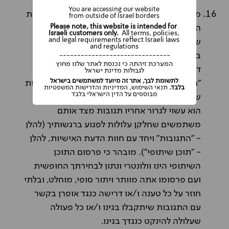
You are accessing our website
מבלי לגרוע מהוראות מדיניות הפרטיות, במסגרת
from outside of Israel borders
Please note, this website is intended for
השימוש שלך באתר אתה עשוי להתבקש (או
Israeli customers only.
All terms, policies,
and legal requirements reflect Israeli laws
שיתאפשר לך) לשתף משתמשים אחרים באתר
and regulations
בחוויה או בניסיון אישיים שלך ו/או לחוות את
-------------------------------
המערכת זיהתה כי נכנסת לאתר שלנו מחוץ
דעתך ו/או לספק סקירה בנושא מסוים (להלן -
לגבולות מדינת ישראל
לתשומת לבך, אתר זה מיועד למשתמשים בישראל
"חוות דעת אישיות"). פרסום חוות הדעת האישיות
בלבד.
תנאי השימוש, המדיניות והדרישות המשפטיות
מבוססים על הדין הישראלי בלבד
שלך באתר הינו גלוי למשתמשים אחרים ומשכך
הוא עשוי לגרור אחריו תגובות מצד אותם
משתמשים שחלקן עלולות לפגוע ברגשותיך (להלן
- "התגובות" ויחד עם חוות הדעת האישיות, להלן
- "תוכן שיתופי"). מובהר כי פרסום התוכן
השיתופי הינו וולונטרי ונתון לבחירתך החופשית
ועם פרסומו אתה מוותר ויתור סופי, מוחלט, ובלתי
חוזר על כל טענה ו/או דרישה כנגד אופרן בקשר
עם התגובות שיתקבלו בגינו ו/או כל פעולה
שעלולה להינקט כנגדך בגינו.