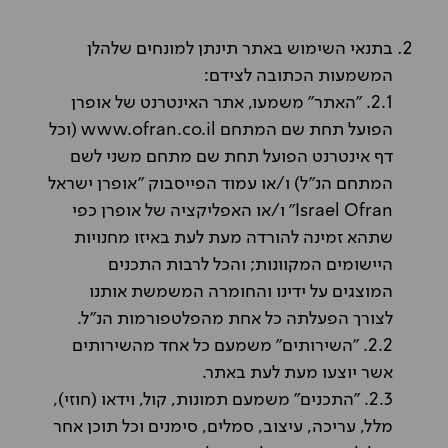
בתנאי השימוש באתר תינתן למונחים שלהלן
המשמעות הכתובה לצידם:
2.1. "האתר" משמעו, אתר האינטרנט של אופרן
הפועל תחת שם המתחם
www.ofran.co.il
(וכל
דף אינטרנט הפועל תחת שם מתחם משני לשם
המתחם הנ"ל) ו/או עמוד הפייסבוק "אופרן ישראל
Ofran
Israel
" ו/או האפליקציה של אופרן כפי
שתהא זמינה להורדה מעת לעת באיזו מחנויות
היישומים המקוונות; והכל לרבות התכנים
המוצגים על ידינו והחומרה המשמשת אותנו
לצורך הפעלתה כל אחת מהפלטפורמות הנ"ל.
2.2. "השירותים" משמעם כל אחד מהשירותים
אשר יוצעו מעת לעת באתר.
2.3. "התכנים" משמעם תמונות, קול, וידאו (חוזי),
מלל, עריכה, עיצוב, סמלים, סימנים וכל תוכן אחר