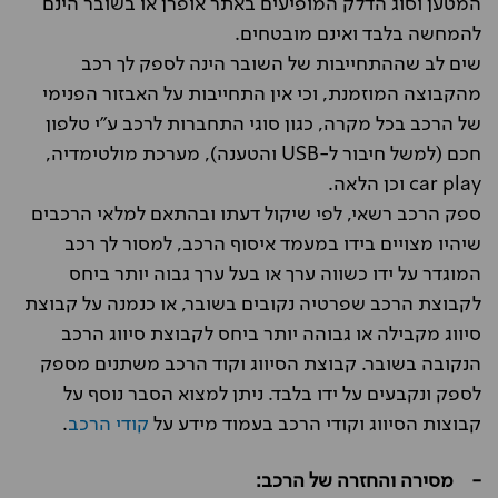
המטען וסוג הדלק המופיעים באתר אופרן או בשובר הינם
להמחשה בלבד ואינם מובטחים.
שים לב שההתחייבות של השובר הינה לספק לך רכב
מהקבוצה המוזמנת, וכי אין התחייבות על האבזור הפנימי
של הרכב בכל מקרה, כגון סוגי התחברות לרכב ע"י טלפון
חכם (למשל חיבור ל-USB והטענה), מערכת מולטימדיה,
car play וכן הלאה.
ספק הרכב רשאי, לפי שיקול דעתו ובהתאם למלאי הרכבים
שיהיו מצויים בידו במעמד איסוף הרכב, למסור לך רכב
המוגדר על ידו כשווה ערך או בעל ערך גבוה יותר ביחס
לקבוצת הרכב שפרטיה נקובים בשובר, או כנמנה על קבוצת
סיווג מקבילה או גבוהה יותר ביחס לקבוצת סיווג הרכב
הנקובה בשובר. קבוצת הסיווג וקוד הרכב משתנים מספק
לספק ונקבעים על ידו בלבד. ניתן למצוא הסבר נוסף על
קבוצות הסיווג וקודי הרכב בעמוד מידע על
קודי הרכב
.
- מסירה והחזרה של הרכב: