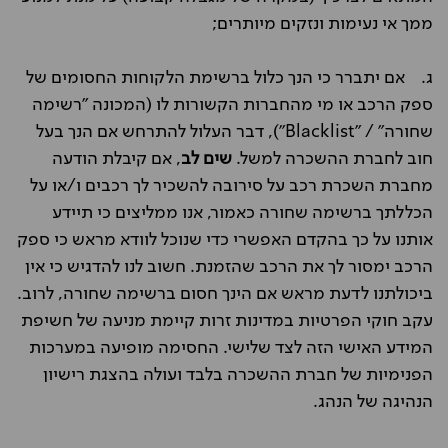
ממך אי נעימות ונזקים מיותרים;
ג. אם יתברר כי הנך כלול ברשימת הלקוחות החסומים של
ספק הרכב או מי מהחברות הקשורות לו (המכונה "רשימה
שחורה" / "Blacklist"), דבר העלול להתרחש אם הנך בעל
חוב לחברת ההשכרה למשל.
שים לב
, אם קיבלת הודעה
מחברת השכרת רכב על סירובה להשכיר לך רכבים ו/או על
הכללתך ברשימה שחורה כאמור, אנו ממליצים כי תיידע
אותנו על כך בהקדם האפשרי כדי שנוכל לוודא מראש כי ספק
הרכב ימסור לך את הרכב שהזמנת. חשוב לנו להדגיש כי אין
ביכולתנו לדעת מראש אם הינך חסום ברשימה שחורה, לרוב.
עקב חוקי הפרטיות במדינות זרות קיימת מניעה של חשיפת
המידע האישי הזה לצד שלישי. החסימה מופיעה במערכות
הפנימיות של חברת ההשכרה בלבד ועולה בהצגת רישיון
הנהיגה של הנהג.