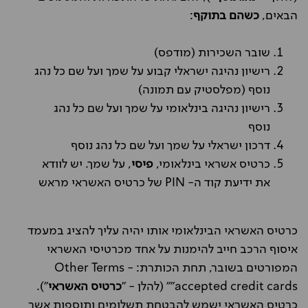
הבאים,
כשהם בתוקף
:
שובר השכירות (מודפס)
רישיון נהיגה ישראלי קבוע על שמך ועל שם כל נהג
נוסף (מפלסטיק עם תמונה)
רישיון נהיגה בינלאומי על שמך ועל שם כל נהג
נוסף
דרכון ישראלי על שמך ועל שם כל נהג נוסף
כרטיס אשראי בינלאומי,
פיסי
, על שמך. יש לוודא
את ידיעת קוד ה- PIN של כרטיס האשראי מראש
כרטיס האשראי הבינלאומי אותו יהיה עליך להציג במעמד
איסוף הרכב חייב להימנות על אחד מכרטיסי האשראי
המפורטים בשובר, תחת הכותרת: Other Terms -
accepted credit cards"" (להלן - "
כרטיס האשראי
").
כרטיס האשראי ישמש להבטחת תשלומים ותוספות אשר