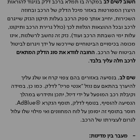
חשוב לשים לב
במקרה בו תמלא ברכב דלק בניגוד להוראות
היצרן המפורטות באזור מיכל הדלק של הרכב ובחוזה
השכירות, יחייב אותך ספק הרכב בעלות תיקון הנזק שייגרם
לרכב ובכל ההוצאות הנלוות לכך (כולל גרירת הרכב ותיקונו,
עלות ימי השבתת הרכב ועוד). נזק זה נחשב לרשלנות, אינו
מכוסה בכיסויים הביטוחיים שיירכשו על ידך ויגרום לביטול
הביטוח של הרכב.
החובה לוודא את סוג הדלק המתאים
לרכב חלה עליך בלבד
.
שים לב
, בנסיעה באזורים בהם צפוי קרח או שלג עליך
להיערך בהתאם עם נוזל "אנטי פריז" לדלק. כמו כן, במידה
וקיבלת רכב המופעל על ידי דיזל, יתכן ותידרש במהלך
הנסיעה להוסיף, בנוסף לדלק, תוסף הנקרא ®AdBlue.
חוסר בתוסף זה יסומן על לוח המחוונים ואי מילוי שלו עלול
לגרום לעצירתו של הרכב.
- מעבר בין מדינות: