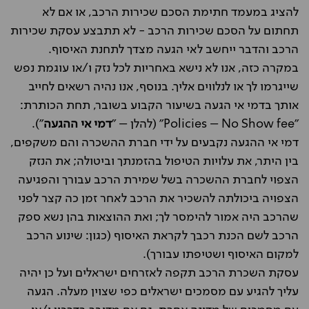
להציג במעמד חתימת הסכם שכירות הרכב, או אם לא
תחתום על הסכם שכירות הרכב - לא תתבצע עסקת שכירות
הרכב והדבר ייחשב לאי הגעה מצדך לתחנת האיסוף.
במקרה כזה, אנו לא נישא באחריות לכל נזק ו/או עוגמת נפש
שייגרמו לך או לנלווים אליך. בנוסף, אנו נהיה רשאים לחייב
אותך בדמי אי הגעה בשיעור הקבוע בשובר, תחת הכותרת:
"Policies – No Show fee" (להלן – "
דמי אי ההגעה
").
דמי אי ההגעה נקבעים על ידי חברת ההשכרה והם משקפים,
בין היתר, את עלויות הטיפול בהזמנתך וביטולה; את הנזק
הצפוי לחברת ההשכרה בשל שמירת הרכב עבורך והפגיעה
הצפויה ביכולתה להשכיר את הרכב לאחר זמן כה קצר לפני
שהרכב היה אמור להימסר לך; ואת ההוצאות בהן נשא ספק
הרכב לשם הכנת רכבך לקראת האיסוף (כגון: שינוע הרכב
למקום האיסוף ושטיפתו עבורך).
עסקת השכרת הרכב תקפה לאזרחים ישראלים ועל כן יהיה
עליך להגיע עם מסמכים ישראלים כפי שצוין מעלה. הגעה