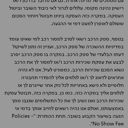
עם מסמכים של מדינה אחרת, גם אם מדובר בדרכון ו/או
רישיון נהיגה מקומי, עלולים לגרור לאי כיבוד השובר וביטול
העסקה. במקרה כזה העסקה בינינו תבוטל ויוחזר הסכום
ששולם לאופרן למעט דמי אי ההגעה.
בנוסף, ספק הרכב רשאי לסרב למסור רכב למי שאינו עומד
במדיניות ההשכרה של ספק הרכב, ועניין זה נתון לשיקול
דעתו הבלעדי של ספק הרכב. במקרה בו ספק הרכב יסרב
לבצע את עסקת שכירות הרכב ו/או למסור לך את הרכב
נשוא הסכם שכירות הרכב, כמפורט לעיל, אנו לא נהיה
אחראים לדאוג לך ו/או לנלווים אליך להסדרי תחבורה
חלופיים ולא נישא באחריות לכל נזק אחר שייגרם לך או
לנלווים אליך במקרה כזה. כמו כן, במקרה כזה, תבוטל עסקת
שכירות הרכב ואנו נשיב לך את כל התשלומים שנגבו ממך
באמצעותנו, ואולם אנו נהיה רשאים לחייב אותך בדמי אי
הגעה בשיעור הקבוע בשובר, תחת הכותרת: "Policies -
No Show Fee".