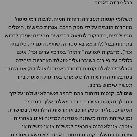
בכל מדינה כאמור.
תשלומי קנסות תעבורה ודוחות חנייה, לרבות דמי טיפול
מיוחדים הנגבים על ידי ספק הרכב, אגרות כבישים, היטלים
ממשלתיים, מדבקות לנסיעה בכבישים מהירים שניתן לרכוש
בתחנות גבול (לדוגמא באוסטריה, שוויץ, הונגריה, סלובניה
וכד'), מדבקות לנסיעה "ירוקה" במרכזי ערים וכד', אינם
כלולים על פי רוב בשובר ועליך מוטלת האחריות היחידה
והבלעדית לשלם קנסות ודוחות כאמור ו/או לבדוק את הצורך
במדבקות הדרושות ולרכוש אותן במדינות השונות בהן
תעשה שימוש ברכב.
שים לב
, קנסות ודוחות בהם תחויב ואשר לא ישולמו על ידך
במהלך תקופת השכרת הרכב יישלחו אליך, במרבית
המקרים, על ידי ספק הרכב או הרשות הרלוונטית במישרין.
זמן שליחת הדוח משתנה ממדינה למדינה ואינו באחריות
אופרן. אנו לא נהיה אחראים למשלוח או אי משלוח או
עיכובים במשלוח קנסות ודוחות כאמור ולא נישא באחריות