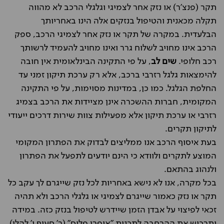
תקר (פנצ'ר) או נזק אחר לצמיגי וגלגלי הרכב לא מהווה
תקלה מכאנית והטיפול בנזקים אלה הינו באחריותך
הבלעדית. במקרה של תקר או נזק אחר לצמיגי הרכב, ספק
הרכב אינו מחויב לשלוח גרר ואינו מחויב להעמיד לרשותך
רכב חלופי.
שים לב
, על פי התקינה הבינלאומית אין חובה
להימצאות גלגל רזרבי ברכב, אלא רק ערכת תיקון זמני עד
החלפת הגלגל. כמו כן, במדינות מסוימות, על פי התקינה
המקומית, חברות ההשכרה אינן מציידות את הרכב בצמיג
רזרבי או ערכת תיקון אלא מפעילות צוות שירות דרכים ייעודי
לתיקון תקרים.
בעת איסוף הרכב אנו ממליצים לבדוק את הפתרון המקומי
המוצע לתקרים ולוודא כי הינם יודעים לתפעל את הפתרון
ולנהוג בהתאם.
בכל מקרה, אנו לא נישא באחריות לכל נזק שייגרם לך עקב כל
תקר או נזק כאמור שייגרם לצמיגי או גלגלי הרכב ולא תהיה
זכאי לפיצוי על אבדן הזמן שיידרש לטיפול בנזק כזה. במידה
ותרכוש את ההרחבה לתכנית "אופרן פלוס" (ר' סעיף ו' להלן)