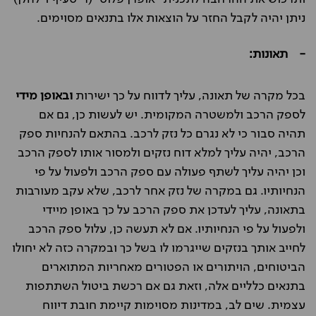
ניתן יהיה לקבל החזר על הוצאות אלו בתנאים מסוימים.
- תאונות:
בכל מקרה של תאונה, עליך לדווח על כך ישירות
ובאופן מידי
לספק הרכב ולמשטרה המקומית. יש לעשות כן, גם אם
תהיה סבור כי לא נגרם כל נזק לרכב. בהתאם להנחיות ספק
הרכב, יהיה עליך למלא דוח נזקים ולמסור אותו לספק הרכב
וכן יהיה עליך לשתף פעולה עם ספק הרכב ולפעול על פי
הנחיותיו. גם במקרה של נזק אחר לרכב, שלא עקב מעורבות
בתאונה, עליך לעדכן את ספק הרכב על כך באופן מיידי
ולפעול על פי הנחיותיו. אם לא תעשה כן, עלול ספק הרכב
לחייב אותך בנזקים שייגרמו לו בשל כך ובמקרה כזה לא יחולו
הביטוחים, הויתורים או הפטורים מאחריות המתוארים
בתנאים כלליים אלה, וזאת גם אם רכשת ביטול השתתפות
עצמית. שים לב, במדינות מסוימות קיימת חובת דיווח