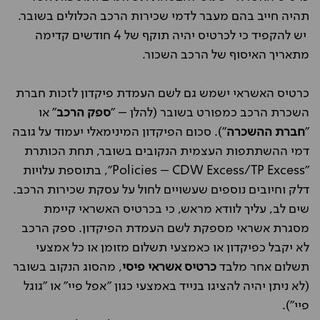
תהיה חייב בהם מעבר לדמי שכירות הרכב הכלולים בשובר.
יש להקפיד כי לכרטיס יהיה תוקף של 4 חודשים קדימה
מתאריך האיסוף של הרכב השכור.
כרטיס האשראי ישמש גם לשם העמדת פיקדון לזכות חברת
השכרת הרכב כמפורט בשובר (להלן – "
ספק הרכב
" או
"
חברת ההשכרה
"). סכום הפיקדון המינימאלי יעמוד על גובה
דמי ההשתתפות העצמית הנקובים בשובר, תחת הכותרת
"Policies – CDW Excess/TP Excess", בתוספת עלויות
דלק וחיובים נוספים שעשויים לחול על עסקת שכירות הרכב.
שים לב, עליך לוודא מראש, כי בכרטיס האשראי קיימת
מסגרת אשראי מספקת לשם העמדת הפיקדון. ספק הרכב
לא יקבל כפיקדון או כאמצעי תשלום מזומן או כל אמצעי
תשלום אחר מלבד
כרטיס אשראי פיסי
, מהסוג הנקוב בשובר
(לא ניתן יהיה להציגו בנייד באמצעי כגון "אפל פיי" או "גוגל
פיי").