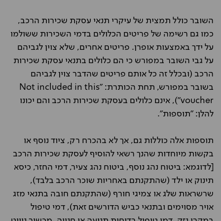
השובר כולל תמצית של עיקרי תנאי עסקת שכירות הרכב,
כמו גם רשימה של פריטים הכלולים בדמי השכירות ששולמו
על ידך באמצעות אופרן. פריטים אחרים, שלא צוין לגביהם
על גבי השובר במפורש כי הם כלולים בתנאי עסקת שכירות
הרכב (ובכלל זה כל אותם פריטים שהדבר צוין לגביהם
בשובר במפורש, תחת הכותרת: "Not included in this
voucher"), אינם כלולים בעסקת שכירות הרכב והם יכונו
להלן: "תוספות".
תוספות אלה כוללות גם, אך לא בהכרח רק, ציוד נוסף או
בקשות מיוחדות שהנך רשאי להוסיף לעסקת שכירות הרכב
[לדוגמא: ביטוח נהג נוסף, ביטוח נהג צעיר, דמי החזר, כיסא
תינוק או ילד (שהתקנתם באחריות שוכר הרכב בלבד),
שרשראות שלג או צמיגי חורף (שהתקנתם חובה בתנאי מזג
אויר מסוימים ובתנאי כביש הדורשים זאת), דמי טיפול
במקרי נזק, דמי טיפול בדוחות תנועה או חנייה, מכשיר ניווט,