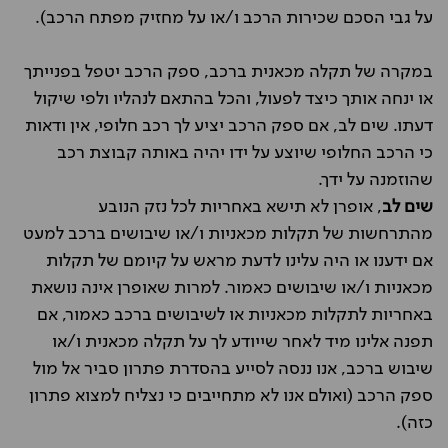
על גבי הסכם שכירות הרכב ו/או על מחזיק מפתח הרכב).
במקרה של תקלה מכאנית ברכב, ספק הרכב יטפל בפנייתך
או ינחה אותך כיצד לפעול, והכל בהתאם לנהליו ולפי שיקול
דעתו. שים לב, אם ספק הרכב יציע לך רכב חלופי, אין ודאות
כי הרכב החלופי שיוצע על ידו יהיה באותה קבוצת רכב
שהוזמנה על ידך.
שים לב
, אופרן לא תישא באחריות לכל נזק הנובע
מהתרחשות של תקלות מכאניות ו/או שיבושים ברכב למעט
אם ידענו או היה עלינו לדעת מראש על קיומם של תקלות
מכאניות ו/או שיבושים כאמור. למרות שאופרן אינה נושאת
באחריות לתקלות מכאניות או לשיבושים ברכב כאמור, אם
תפנה אלינו מיד לאחר שייודע לך על תקלה מכאנית ו/או
שיבוש ברכב, אנו ננסה לסייע בהסדרת פתרון סביר אל מול
ספק הרכב (ואולם אנו לא מתחייבים כי נצליח למצוא פתרון
כזה).