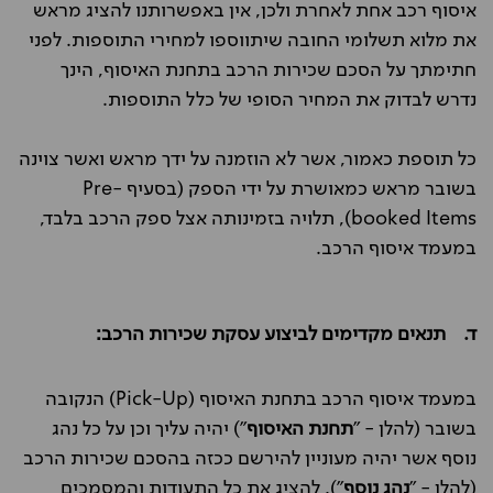
איסוף רכב אחת לאחרת ולכן, אין באפשרותנו להציג מראש
את מלוא תשלומי החובה שיתווספו למחירי התוספות. לפני
חתימתך על הסכם שכירות הרכב בתחנת האיסוף, הינך
נדרש לבדוק את המחיר הסופי של כלל התוספות.
כל תוספת כאמור, אשר לא הוזמנה על ידך מראש ואשר צוינה
בשובר מראש כמאושרת על ידי הספק (בסעיף Pre-
booked Items), תלויה בזמינותה אצל ספק הרכב בלבד,
במעמד איסוף הרכב.
ד. תנאים מקדימים לביצוע עסקת שכירות הרכב:
במעמד איסוף הרכב בתחנת האיסוף (Pick-Up) הנקובה
בשובר (להלן - "
תחנת האיסוף
") יהיה עליך וכן על כל נהג
נוסף אשר יהיה מעוניין להירשם ככזה בהסכם שכירות הרכב
(להלן - "
נהג נוסף
"), להציג את כל התעודות והמסמכים