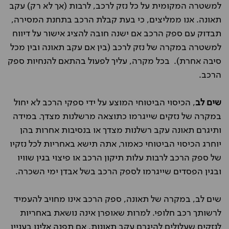
למשטרה המקומית על כל נזק לרכב, לרבות (אך לא רק) עקב
תאונה. אנו ממליצים, כי בעת קבלת הרכב בתחנת המסירה,
תבדוק עם ספק הרכב אם ישנה חובה להציג אישור על דיווח
למשטרה במקרה של נזק לרכב (בין אם עקב תאונה ובין מכל
סיבה אחרת). בכל מקרה, עליך לפעול בהתאם להנחיות ספק
הרכב.
שים לב
, הכיסוי הביטוחי המוצע על ידי ספקי הרכב לא יחול
במקרה של נזקים שייגרמו כתוצאה מרשלנות מצדך. במידה
ותיגרם תאונה עקב רשלנות מצדך או בנסיבות אחרות בהן
יוחרג הכיסוי הביטוחי כאמור, אתה תישא באחריות לכל נזקיו
של ספק הרכב לרבות עלות תיקון הרכב או פיצוי בגין שוויו
ובגין הפסדים שייגרמו לספק הרכב בשל אבדן ימי השכרה.
שים לב, במקרה של תאונה, ספק הרכב אינו מחויב להעמיד
לרשותך רכב חלופי. למרות שאופרן אינה נושאת באחריות
לנזקים שעלולים להיגרם עקב תאונות, אם תפנה אלינו בעניין