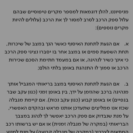
מניסיוננו, להלן דוגמאות למספר מקרים טיפוסיים שבהם
עלול ספק הרכב לסרב למסור לך את הרכב (עלולים להיות
מקרים נוספים):
א. אם הגעת לתחנת האיסוף כאשר הנך במצב של שיכרות,
תחת השפעת סמים או במצב אחר בו יסברו נציגי ספק הרכב
כי אינך כשיר לנהיגה, או אם במעמד חתימת הסכם שכירות
הרכב או סמוך לו התנהגת באופן בלתי הולם;
ב. אם הגעת לתחנת האיסוף במצב בריאותי המגביל אותך
מנהיגה ברכב שהוזמן על ידך, בין באופן זמני (כגון עקב שבר
בגפיים) או באופן קבוע (כגון עקב נכות). אם קיימת מגבלה
שכזו אנו ממליצים שתעדכן אותנו מראש ובהקדם האפשרי,
על מנת שנבדוק אם ספק הרכב יאפשר לך לנהוג במצבך
הבריאותי (במקרה של מגבלה זמנית) או אם יש ברשותו רכב
המתאים לצרכיך (במקרה של מגבלה קבועה) על מנת למנוע