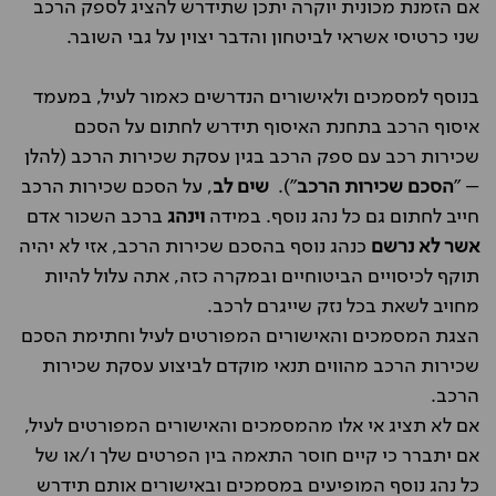
אם הזמנת מכונית יוקרה יתכן שתידרש להציג לספק הרכב
שני כרטיסי אשראי לביטחון והדבר יצוין על גבי השובר.
בנוסף למסמכים ולאישורים הנדרשים כאמור לעיל, במעמד
איסוף הרכב בתחנת האיסוף תידרש לחתום על הסכם
שכירות רכב עם ספק הרכב בגין עסקת שכירות הרכב (להלן
– "
הסכם שכירות הרכב
").
שים לב
, על הסכם שכירות הרכב
חייב לחתום גם כל נהג נוסף. במידה
וינהג
ברכב השכור אדם
אשר לא נרשם
כנהג נוסף בהסכם שכירות הרכב, אזי לא יהיה
תוקף לכיסויים הביטוחיים ובמקרה כזה, אתה עלול להיות
מחויב לשאת בכל נזק שייגרם לרכב.
הצגת המסמכים והאישורים המפורטים לעיל וחתימת הסכם
שכירות הרכב מהווים תנאי מוקדם לביצוע עסקת שכירות
הרכב.
אם לא תציג אי אלו מהמסמכים והאישורים המפורטים לעיל,
אם יתברר כי קיים חוסר התאמה בין הפרטים שלך ו/או של
כל נהג נוסף המופיעים במסמכים ובאישורים אותם תידרש