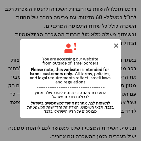
דרכנו תוכלו להשוות בין חברות השכרה ולהזמין השכרת רכב
לחו"ל במעל ל- 60 מדינות, עם פריסה רחבה של תחנות
השכרה כולל כל שדות התעופה המרכזיים,
ובשיתוף פעולה מלא מול חברות ההשכרה הבינלאומיות
הגדולות בעולם וספקים מקומיים מובילים בתחומם.
You are accessing our website
באתר תמצאו מגוון רחב של הצעות אטרקטיביות וקבוצות
from outside of Israel borders
רכב מתאימות עבורכם, כך שתוכלו להשוות מחירים ולבחור
Please note, this website is intended for
Israeli customers only.
All terms, policies,
את הרכב, המחיר ותוכנית ההשכרה המתאימים לכם מבין
and legal requirements reflect Israeli laws
and regulations
מגוון ספקים ביעדים המובילים שלנו. מאחר ואנו עובדים רק
-------------------------------
המערכת זיהתה כי נכנסת לאתר שלנו מחוץ
עם הטובים ביותר, עשינו עבורכם את הסינון הראשוני – כך
לגבולות מדינת ישראל
שכל אפשרות שתבחרו תהיה באיכות גבוהה, ותוכלו לצאת
לתשומת לבך, אתר זה מיועד למשתמשים בישראל
בלבד.
תנאי השימוש, המדיניות והדרישות המשפטיות
לדרך בראש שקט.
מבוססים על הדין הישראלי בלבד
ובנוסף, השירות המצטיין שלנו מאפשר לכם ליהנות ממענה
יעיל בעברית בזמן ההשכרה וגם אחריה.