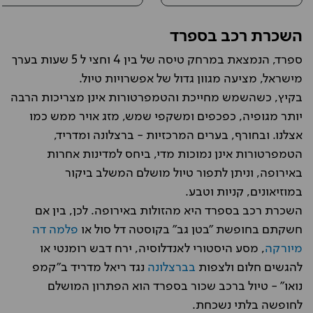
השכרת רכב בספרד
ספרד, הנמצאת במרחק טיסה של בין 4 וחצי ל 5 שעות בערך
מישראל, מציעה מגוון גדול של אפשרויות טיול.
בקיץ, כשהשמש מחייכת והטמפרטורות אינן מצריכות הרבה
יותר מגופיה, כפכפים ומשקפי שמש, מזג אויר ממש כמו
אצלנו. ובחורף, בערים המרכזיות - ברצלונה ומדריד,
הטמפרטורות אינן נמוכות מדי, ביחס למדינות אחרות
באירופה, וניתן לתפור טיול מושלם המשלב ביקור
במוזיאונים, קניות וטבע.
השכרת רכב בספרד היא מהזולות באירופה. לכן, בין אם
חשקתם בחופשת "בטן גב" בקוסטה דל סול או
פלמה דה
מיורקה
, מסע היסטורי לאנדלוסיה, ירח דבש רומנטי או
להגשים חלום ולצפות
בברצלונה
נגד ריאל מדריד ב"קמפ
נואו" - טיול ברכב שכור בספרד הוא הפתרון המושלם
לחופשה בלתי נשכחת.