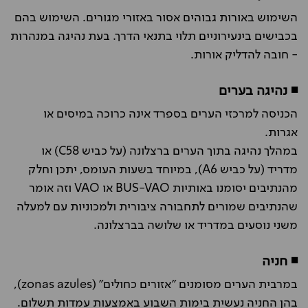
השימוש באורות גבוהים אסור באזורי מגורים. השימוש בהם
בכבישים בינעירוניים תלוי בתנאי הדרך. בעת נהיגה במנהרות
- חובה להדליק אורות.
◾ נהיגה בערים
הכניסה למרכזי הערים בספרד אינה כרוכה במיסים או
אגרות.
במהלך נהיגה בתוך הערים ברצלונה (על כביש C58) או
מדריד (על כביש A6), במיוחד בשעות העומס, יתכן וחלק
מהנתיבים יסומנו באותיות BUS-VAO או VAO וזה אומר
שהנתיבים שמורים לתחבורה ציבורית ולמכוניות עם למעלה
משני נוסעים במדריד או שלושה בברצלונה.
◾ חניה
במרבית הערים מסומנים "אזורים כחולים" (zonas azules),
בהן החניה נעשית בימות השבוע באמצעות עמדות תשלום.