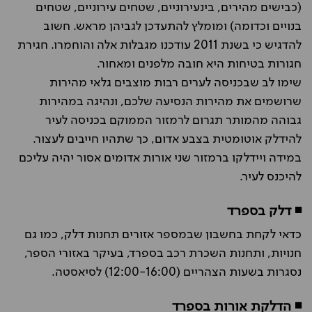
(כבישים מהירים, בינעירוניים, שטחים עירוניים, שטחים
בנויים וכדומה) ומומלץ להתעדכן לגביהן מראש. חשוב
להדגיש כי בשנת 2011 עודכנו מגבלות אלה והוחמרו. חגירת
חגורות בטיחות היא חובה מלפנים ומאחור.
שימו לב שבכניסה לערים רבות מוצבים גלאי מהירות
שרושמים את מהירות הנסיעה שלכם, ונהיגה במהירות
גבוהה מהמותר תגרום לרמזור הממוקם בכניסה לעיר
להידלק אוטומטית בצבע אדום, כך שתהיו חייבים לעצור.
במידה ויידלקו ברמזור שני אורות אדומים אסור יהיה עליכם
להיכנס לעיר.
◾ דלק בספרד
כדאי לקחת בחשבון שבמספר אזורים תחנות דלק, כמו גם
חנויות, ותחנות השכרת רכב בספרד, בעיקר באזורי הספר,
נסגרות בשעות הצהריים (12:00-16:00) לסיאסטה.
◾ הדלקת אורות בספרד