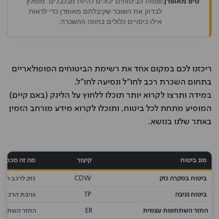
טיפ מאופרן:
שמות הביטוחים יכולים להיות מבלבלים. מומלץ
לבדוק את השובר שקיבלתם מאופרן כדי לראות
אילו כיסויים כלולים בחוזה ההשכרה.
ריכזנו לכם במקום אחד את רשימת הביטוחים הפופולאריים
בתחום השכרת רכב לחו"ל ונסיעה לחו"ל.
במידה ותרצו לקרוא יותר תוכלו ללחוץ על הלינק (באם קיים)
המופיע מתחת לכל ביטוח, ותוכלו לקרוא מידע מורחב הזמין
באתר שלנו בנושא.
סוג ביטוח
קיצור
מה זה מכסה?
ביטוח במקרה נזק
CDW
נזק לרכב השכ
ביטוח גניבה
TP
גניבת הרכב/ח
החזר השתתפות עצמית
ER
החזר השתתפות