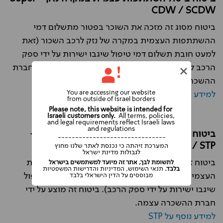
CDW / SCDW
ביטוח מסוג זה מזכה את השוכר בפטור מתשלום דמי
ההשתתפות העצמית במקרה של נזק לרכב השכור (זאת
למעט חובת תשלום דמי טיפול שיגבו ישירות על ידי ספק
הרכב ללא קשר למהות הנזק). ביטוח זה מוצע על ידי חברת
ההשכרה עצמה.
You are accessing our website
למידע נוסף על SCDW
from outside of Israel borders
Please note, this website is intended for
Israeli customers only.
All terms, policies,
and legal requirements reflect Israeli laws
and regulations
ביטוח ביטול השתתפות עצמית במקרה גניבה -
-------------------------------
Super TP / STP
המערכת זיהתה כי נכנסת לאתר שלנו מחוץ
לגבולות מדינת ישראל
ביטוח זה מזכה אותך בפטור מתשלום דמי ההשתתפות
לתשומת לבך, אתר זה מיועד למשתמשים בישראל
בלבד.
תנאי השימוש, המדיניות והדרישות המשפטיות
העצמית במקרה של גניבת הרכב (זאת למעט דמי טיפול
מבוססים על הדין הישראלי בלבד
שיגבו ישירות על ידי ספק הרכב). ביטוח זה מוצע על ידי
חברת ההשכרה עצמה.
למידע נוסף על STP