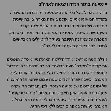
◾ נסיעה בתוך קנדה ויציאה לארה"ב
בדומה לארה"ב כל כלי הרכב שמספקות חברות ההשכרה
בקנדה הם אוטומטיים. אולם בשונה מארה"ב, בה שיטת
המדידה של מרחקים/מהירויות היא במיילים, קנדה
משתמשת בשיטה המטרית המקובלת באירופה ובישראל.
הקפדה על עניין זה חשובה בעיקר למטיילים המבקשים
לשכור רכב בקנדה ולצאת עמו לארה"ב.
גודלה הטריטוריאלי מחד ודלילות האוכלוסין מאידך, הופכים
את קנדה ל"מקרה" מעניין כשמדובר בהשכרת רכב. מרבית
הנוסעים לקנדה בוחרים לטייל בחלקה המזרחי או בחלקה
המערבי, כשבין שני החלקים שטח עצום שחצייתו היא עניין
של ימים ארוכים של נסיעה רצופה. לכן, חברות ההשכרה
עמן עובדת אופרן אינן מאפשרות נסיעות "קוסט טו קוסט".
לעומת זאת, נסיעות חד כיווניות בחלק המזרחי או בחלק
המערבי נעשות במקרים רבים ללא דמי החזר.