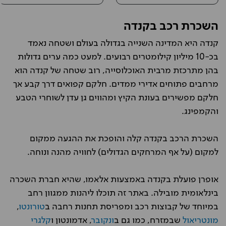
השכרת רכב בקנדה
קנדה היא המדינה השנייה בגדולה בעולם ושטחה נאמד
בכ-10 מיליון קילומטרים רבועים. למעט כמה ערים גדולות
בהן מתרכזת מרבית האוכלוסייה, רוב שטחה של קנדה הוא
מרחבים פתוחים אדירי ממדים. חלקם קפואים דרך קבע אך
חלקם מפשירים בעונת הקיץ ומהווים גן עדן לשוחרי הטבע
והקמפינג.
השכרת הרכב בקנדה קלה והופכת את ההגעה ממקום
למקום (על אף המרחקים הגדולים) לחוויה מהנה ונוחה.
אופרן פועלת בקנדה באמצעות אלאמו, שהיא חברת השכרה
בינלאומית מובילה. באתר זה תוכלו ליהנות ממגוון רחב
במיוחד של קבוצות רכב ומפריסת תחנות רחבה ב
טורונטו
,
מונטריאול
שבמזרח, כמו גם ב
ונקובר
, אדמונטון ו
קלגרי