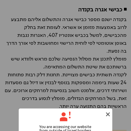
◾ כבישי אגרה בקנדה
בקנדה ישנם מספר כבישי אגרה והתשלום אליהם מתבצע
לרוב באמצעות מזומן או אשראי. לעומת זאת בחלק
מהכבישים, למשל בכביש אונטריו 407, האגרות נגבות
באופן אוטומטי לפי לוחית הרישוי ומחושבות לפי אורך הדרך
בה נסעת.
מומלץ לתכנן את מסלול הנסיעה שלכם מראש ולוודא שיש
ברשותכם את שיטת התשלום המתאימה.
לקנדה תשתית כבישים מצויינת. תחנות דלק רבות פתוחות
24 שעות ביממה ומספקות בנוסף לבנזין או דיזל גם מסעדות
ושירותי דרכים, אלמנט חשוב בנסיעות למרחקים ארוכים. עם
זאת, בשל המרחקים הגדולים, מומלץ לנסוע בדרכים
הראשיות בהם התנועה ערה יותר.
You are accessing our website
from outside of Israel borders