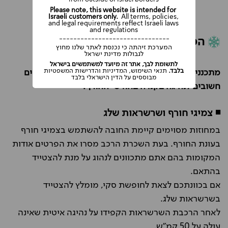
Please note, this website is intended for
Israeli customers only.
All terms, policies,
and legal requirements reflect Israeli laws
and regulations
-------------------------------
המלצות לנהיגה בקנדה בחורף
המערכת זיהתה כי נכנסת לאתר שלנו מחוץ
לגבולות מדינת ישראל
לתשומת לבך, אתר זה מיועד למשתמשים בישראל
בלבד.
תנאי השימוש, המדיניות והדרישות המשפטיות
מתכננים חופשה בקנדה בחורף? אספנו לכם כמה טיפים
מבוססים על הדין הישראלי בלבד
חשובים לנהיגה בקנדה בחודשי החורף:
◾ צמיגי חורף ושרשראות שלג
במחוזות מסוימים קיימת החובה להשתמש בצמיגי חורף
בעונת החורף. בעת השכרת הרכב מסרו את הפרטים אודות
המקומות בהם אתם מתכוונים לנהוג על מנת להצטייד
בהתאם.
אם בכוונתכם לצאת לחופשת סקי, מומלץ להצטייד
בשרשראות שלג.
לאחר הרכבת השרשראות הקפידו על נהיגה איטית שאינה
עולה על 50 קמ"ש.