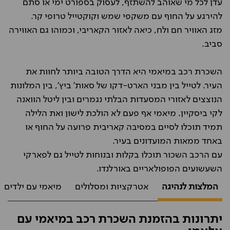
עדן לכל מי שאוהב להשתזף, לעסוק בספורט ימי או סתם
להירגע על החוף עם משקפי שמש וקוקטייל טרופי קר.
מזג האוויר חם ולח, כיאה לאזור הקאריבי, וכמוהו גם האווירה
סביב.
השכרת רכב במיאמי היא הדרך הטובה ביותר לחוות את
העיר. לטייל בין מבני הארט-דקו של סאות' ביץ', בין המלונות
הנוצצים לאזורי המסעדות הבלתי נגמרים ובין ליטל הוואנה
לקי ביסקיין. מיאמי אף פעם לא הולכת לישון ואת הלילה
תמיד תוכלו לסיים במסיבה קאריבית פרועה על החוף או
באחד ממאות המועדונים בעיר.
עם הרכב השכור תוכלו בקלות ובנוחות לטייל גם לפארקי
השעשועים הפופולאריים באורלנדו.
המלצות לנהיגה
אטרקציות ומסלולים
מיאמי עם ילדים ו
יתרונות בהזמנת השכרת רכב במיאמי עם