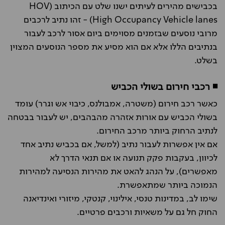
בכבישים מהירים לעיתים ישנו שלט עם הכיתוב (HOV
(High Occupancy Vehicle lanes - זהו נתיב לרכבים
מרובי נוסעים שבזמנים מסוימים ביום אסור לרכב לעבור
בנתיבים הללו אלא אם הוא מסיע את מספר הנוסעים המצוין
בשלט.
◾ רכבי חירום בשולי הכביש
כאשר רכב חירום (משטרה, אמבולנס, כיבוי אש וגרר) עומד
בשולי הכביש עם אורות אזהרה מהבהבים, יש לעבור בבטחה
לנתיב הרחוק ביותר מרכב החירום.
אם אין אפשרות לעבור נתיב (למשל, אם בכביש נתיב אחד
לכיוון, בעקבות פקק תנועה או אם תנאי הדרך לא
מאפשרים), על הנהג להאט את מהירות הנסיעה למהירות
הנמוכה ביותר שמתאפשרת.
שימו לב, במדינות טנסי, אילינוי, קנטקי, מיזורי ואינדיאנה
החוק חל גם על משאיות ורכבים פרטיים.