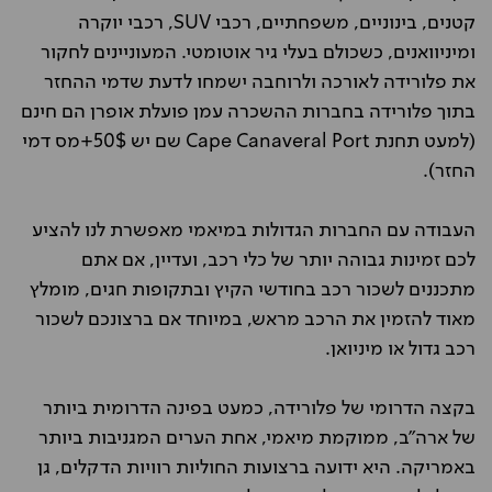
קטנים, בינוניים, משפחתיים, רכבי SUV, רכבי יוקרה
ומיניוואנים, כשכולם בעלי גיר אוטומטי. המעוניינים לחקור
את פלורידה לאורכה ולרוחבה ישמחו לדעת שדמי ההחזר
בתוך פלורידה בחברות ההשכרה עמן פועלת אופרן הם חינם
(למעט תחנת Cape Canaveral Port שם יש 50$+מס דמי
החזר).
העבודה עם החברות הגדולות במיאמי מאפשרת לנו להציע
לכם זמינות גבוהה יותר של כלי רכב, ועדיין, אם אתם
מתכננים לשכור רכב בחודשי הקיץ ובתקופות חגים, מומלץ
מאוד להזמין את הרכב מראש, במיוחד אם ברצונכם לשכור
רכב גדול או מיניואן.
בקצה הדרומי של פלורידה, כמעט בפינה הדרומית ביותר
של ארה"ב, ממוקמת מיאמי, אחת הערים המגניבות ביותר
באמריקה. היא ידועה ברצועות החוליות רוויות הדקלים, גן