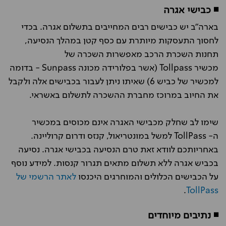
◾ כבישי אגרה
בארה"ב יש כבישים רבים המחייבים בתשלום אגרה. בכדי
לחסוך התעסקות מיותרת עם כסף קטן במהלך הנסיעה,
תחנות השכרת הרכב מאפשרות השכרה של
מכשיר Tollpass (אשר בפלורידה מכונה Sunpass - בדומה
למכשיר של כביש 6) שאיתו ניתן לעבור בכבישים אלה ולקבל
את החיוב במרוכז מחברת ההשכרה לתשלום באשראי.
שימו לב שחלק מכבישי האגרה אינם מכוסים במכשיר
ה- TollPass למשל במונטריאול, קנזס ודרום קרוליינה.
באחריותכם לוודא זאת טרם הנסיעה בכבישי אגרה. נסיעה
בכביש אגרה ללא תשלום מתאים תגרור קנסות.
למידע נוסף
על הכבישים הכלולים והמוחרגים היכנסו
לאתר הרשמי של
.
TollPass
◾ נתיבים מיוחדים