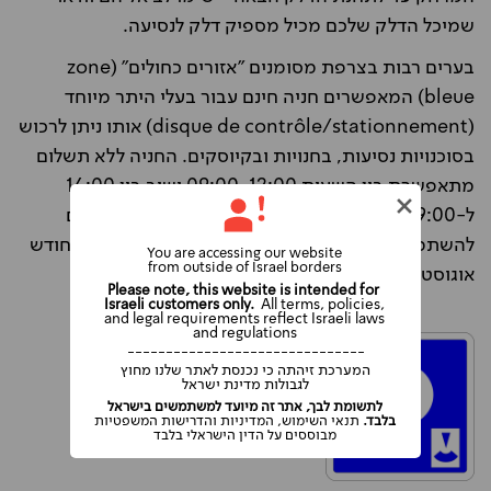
שמיכל הדלק שלכם מכיל מספיק דלק לנסיעה.
בערים רבות בצרפת מסומנים "אזורים כחולים" (zone
bleue) המאפשרים חניה חינם עבור בעלי היתר מיוחד
(disque de contrôle/stationnement) אותו ניתן לרכוש
בסוכנויות נסיעות, בחנויות ובקיוסקים. החניה ללא תשלום
מתאפשרת בין השעות 09:00-12:00 ושוב בין 14:00
ל-19:00 בימות השבוע. אם אין לכם את ההיתר עליכם
להשתמש במדחנים (horodateurs). בסופי שבוע ובחודש
You are accessing our website
from outside of Israel borders
אוגוסט (הוואקאנס) החניה חופשית כמעט בכל מקום.
Please note, this website is intended for
Israeli customers only.
All terms, policies,
and legal requirements reflect Israeli laws
and regulations
-------------------------------
המערכת זיהתה כי נכנסת לאתר שלנו מחוץ
לגבולות מדינת ישראל
לתשומת לבך, אתר זה מיועד למשתמשים בישראל
בלבד.
תנאי השימוש, המדיניות והדרישות המשפטיות
מבוססים על הדין הישראלי בלבד