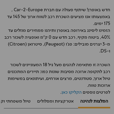
חדש באופרן! שיתוף פעולה עם חברת Car-2-Europe ,
באמצעותו אנו מציעים השכרת רכב לטווח ארוך של 145 עד
175 ימים.
הזמינו ליסינג באירופה באופרן ותיהנו ממחירים מוזלים עד
40%, ביטוח מקיף, רכב חדש עם 0 ק"מ ואופציה לשכור רכב
מ-3 יצרנים מובילים: פג'ו (Peugeot), סיטרואן (Citroen)
ו-DS.
השכרה זו מתאימה לנהגים מעל גיל 18 המעוניינים לשכור
רכב לתקופה ארוכה מסיבות שונות כמו: תיירים המתכננים
טיול ארוך, סטודנטים, מרצים אורחים, ועיתונאים במשימות
ארוכות טווח.
לפרטים נוספים
הקליקו כאן
.
המלצות לנהיגה
אטרקציות ומסלולים
טיול משפחתי וקנ