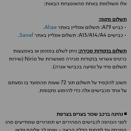
אלו משולמות באחת מהאופציות הבאות:
תשלום מקוון:
• כביש A79: תשלום אונליין באתר
Aliae
.
• כבישים A13/A14/A4: תשלום אונליין באתר
Sanef
.
תשלום בנקודות מכירה:
ניתן לשלם במזומן או באמצעות
כרטיס אשראי בנקודות מכירה מאושרות של Nirio (שירות
תשלום פיזי על נסיעה בכבישי אגרה).
חשוב להקפיד על תשלום תוך 72 שעות מהמועד בו נסעתם
על אחד מכבישים אלה כדי להימנע מקנסות.
◾ נהיגה ברכב שכור בערים בצרפת
לפני הכניסה לכבישים המהירים יש תמרורים שמודיעים מהו
המרחק עד לתחנת הדלק הבאה - שימו לב אליהם וודאו