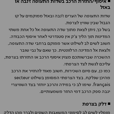
◾ איסוף/החזרת הרכב בשדות התעופה ז'נבה או
באזל
שדות התעופה של הערים ז'נבה ובאזל ממוקמים על קו
הגבול שבין שוויץ לצרפת.
בשל כך, ניתן לצאת מתוך שדה התעופה אל כל אחת משתי
המדינות תוך הליך צ'ק אין סטנדרטי לאחר איסוף הכבודה.
חשוב לשים לב לשילוט אשר ממוקם ברחבי שדה התעופה,
ולצאת אל המדינה הרלוונטית. כך שאם על גבי שובר
ההשכרה שברשותכם מצוין איסוף הרכב או החזרתו בצרפת,
עליכם לגשת לצד הצרפתי.
כמו כן, עם סיום השכירות, חשוב מאוד להחזיר את הרכב
מהיכן שנלקח, בצד הצרפתי המסומן בשילוט secteur
français. שימו לב כי במידה והרכב יוחזר בצד השוויצרי
יגבה ספק הרכב דמי החזר משמעותיים.
◾ דלק בצרפת
מומלץ לשים לב לסימוני המשאבות השונים ולברר מהו הדלק