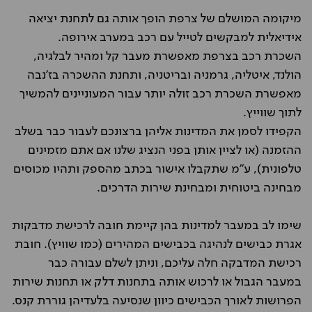
מיקומה המושלם של צרפת הופך אותה גם לתחנת יציאה
אידיאלית למבקשים לטייל עם רכב במערב אירופה.
השכרת רכב בצרפת מאפשרת מעבר קל ומהיר לבלגיה,
הולנד, איטליה, גרמניה ובריטניה, ותחנת ההשכרה בז'נבה
מאפשרת השכרת רכב זולה יותר עבור המעוניינים להמשיך
לתוך שווייץ.
הקפידו לסמן את המדינות אליהן ברצונכם לעבור כבר בשלב
ההזמנה (או לציין אותן בפני הנציג שלנו אם אתם מזמינים
טלפונית), ע"מ שתקבלו אישור בכתב מהספק ותהיו מכוסים
מבחינה ביטוחית ומבחינת שירות הדרכים.
שימו לב במעבר למדינות בהן קיימת חובה לרכישת מדבקות
אגרת כבישים לנהיגה בכבישים המהירים (כמו שוויץ). חובת
רכישת המדבקה חלה עליכם, וניתן לשלם עבורה כבר
במעבר הגבול או לרכוש אותה בתחנות דלק או תחנות שירות
הפרושות לאורך הכבישים כיוון שנסיעה בלעדיהן גוררת קנס.