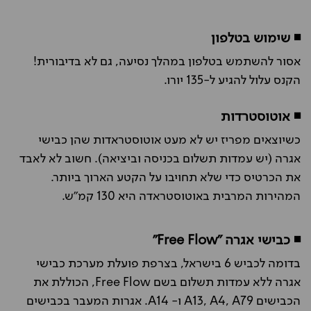
◾ שימוש בטלפון
אסור להשתמש בטלפון במהלך נסיעה, גם לא בדיבורית!
הקנס עלול להגיע ל-135 יורו.
◾ אוטוסטרדות
כשיוצאים מפריז יש לא מעט אוטוסטראדות שהן כבישי
אגרה (יש עמדות תשלום בכניסה וביציאה). חשוב לא לאבד
את הכרטיס כדי שלא תחויבו על הקטע הארוך ביותר.
המהירות המרבית באוטוסטראדה היא 130 קמ"ש.
◾
כבישי אגרה "Free Flow"
בדומה לכביש 6 בישראל, בצרפת פועלת מערכת כבישי
אגרה ללא עמדות תשלום בשם Free Flow, הכוללת את
הכבישים A13, A4, A79 ו- A14. אגרות המעבר בכבישים