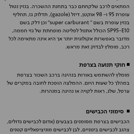
המתאים לרכב שלקחתם כבר בתחנת ההשכרה. בנזין נטול
עופרת 95 ו- 98 אוקטן, דיזל (gazole), תדלוק גז, תחליף
בנזין עופרת בשם " super carburant" וכן דלק בשם
SP95-E10 הכולל אתנול לפליטה מופחתת של גזי חממה,
מדובר באפשרות אקולוגית יותר אך היא אינה מתאימה לכל
רכב, מומלץ לבדוק זאת מראש.
◾ חוקי תנועה בצרפת
מומלץ להשתמש באורות בנהיגה ברכב השכור בצרפת
במהלך כל שעות היום. ההמלצה הופכת לחובה במקרים של
ערפל, שלג, ראות לקויה או נהיגה במנהרות.
◾
סימוני הכבישים
הכבישים בצרפת מסומנים בצבעים (אדום לכבישים גדולים,
צהוב לכבישים בינוניים, לבן לכבישים מוניציפאליים קטנים