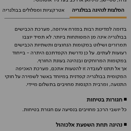
גדול, סטיישן, מיניואן או רכב בעל גיר אוטומטי.
המלצות לנהיגה בבולגריה
אטרקציות ומסלולים בבולגריה
בדומה למדינות רבות במזרח אירופה, מערכת הכבישים
בבולגריה אינה מן המפותחות ביותר. לא תמיד יוצבו
תמרורים ושילוט במקומות הנחוצים ותשתיות הכבישים
רעועות לעתים. על כן נדרשת הקפדתכם היתרה - בייחוד
במקומות המרוחקים ובנהיגה בעונת החורף.
אך אל תתנו לעובדה זו להטעות אתכם, מערכת האכיפה
המקומית בבולגריה קפדנית במיוחד באשר לשמירה על חוקי
התנועה, ומרבית הקנסות מחויבים בתשלום מיידי.
◾ חגורות בטיחות
כל יושבי הרכב מחויבים בנסיעה עם חגורת בטיחות.
◾ נהיגה תחת השפעת אלכוהול