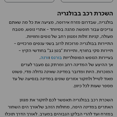
השכרת רכב בבולגריה
בולגריה, שבדרום מזרח אירופה, מציעה את כל מה שאתם
צריכים עבור חופשה מהנה במיוחד - אתרי נופש, מטבח
מעולה, קניות זולות ומגוון רחב של נופים וחוויות.
התיירות בבולגריה מרוכזת לרוב בשני ענפים מרכזיים -
תיירות סקי בחורף, ותיירות "בטן גב" בחודשי הקיץ -
בעיירות הנופש הפופולריות
בורגס
ו
ורנה
.
אך ההיצע של המדינה רחב ומרתק גם מעבר לערים
המוכרות. היות ומדובר במדינה שאינה גדולה מדי, פשוט
מאוד לטייל ולחקור אזורים שונים במדינה בנסיעה של עד
מספר שעות לכל כיוון.
השכרת רכב בבולגריה תאפשר לכם לחקור את מגוון
האתרים במדינה היפה, מחולות הזהב שלאורך הים השחור
במזרח ועד להרי הבלקן הגבוהים במערב. לאורך הדרך תוכלו