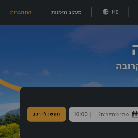
מעקב הזמנות
התחברות
HE
רובה
חזרה נבחרה: 10:00
חפשו לי רכב
endTime
חצו אחורה עם shift tab