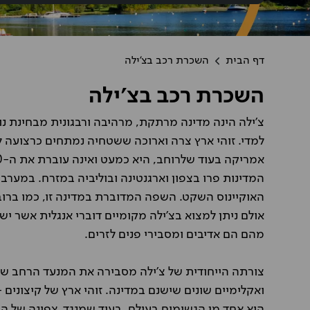
דף הבית
השכרת רכב בצ'ילה
השכרת רכב בצ'ילה
צ'ילה הינה מדינה מרתקת, מרהיבה ורבגונית מבחינת נו
המדינות פרו בצפון וארגנטינה ובוליביה במזרח. במערב ו
האוקיינוס השקט. השפה המדוברת במדינה זו, כמו ברו
אולם ניתן למצוא בצ'ילה מקומיים דוברי אנגלית אשר י
מהם הם אדיבים ומסבירי פנים לזרים.
צורתה הייחודית של צ'ילה מסבירה את המנעד הרחב של 
ואקלימיים שונים שישנם במדינה. זוהי ארץ של קיצונים 
הוא אחד מן הגשומים בעולם, בעוד שמנגד, צפונה של ה