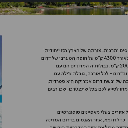
פים ותרבות. צורתה של הארץ הזו ייחודית
למדי. זוהי ארץ צרה וארוכה ששטחיה נמתחים כרצועה לאורך 4300 ק"מ על חופה המערבי של דרום
אמריקה בעוד שלרוחב, היא כמעט ואינה עוברת את ה-200 ק"מ. גבולותיה המדיניים הם עם
בדרום - לכל אורכה, גובלת צ'ילה עם
בה של יבשת דרום אמריקה היא ספרדית,
שמחו לסייע לכם בכל שתצטרכו, שכן רבים
אזורים בעלי מאפיינים טופוגרפיים
- כך לדוגמא, אזור האגמים בדרום המדינה
מדינה מכיל את אזור המדבריות היבשים