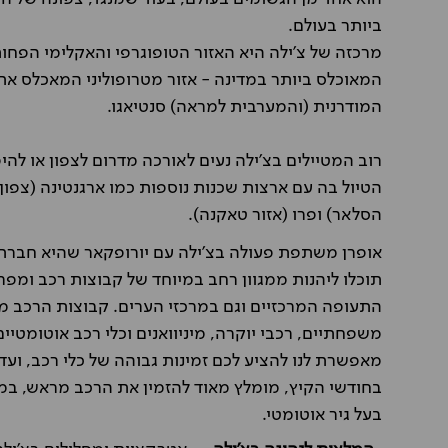
ביותר בעולם.
מרכזה של צ'ילה היא האזור הטופוגרפי והאקלימי הפחות קי
המאוכלס ביותר במדינה - אזור מטרופוליני המאכלס את 
המודרנית (והמערבית למראה) סנטיאגו.
רוב המטיילים בצ'ילה נעים לאורכה מדרום לצפון או לה
הטיול בה עם ארצות שכנות נוספות כמו ארגנטינה (צפון 
הסלאר) ופרו (אזור טאקנה).
אופרן משתפת פעולה בצ'ילה עם יורופקאר שהיא חברת 
תוכלו ליהנות ממגוון רחב במיוחד של קבוצות רכב ומפ
התעופה המרכזיים וגם במרכזי הערים. קבוצות הרכב מגוונ
משפחתיים, רכבי יוקרה, מיניוואנים וכלי רכב אוטומטי
מאפשרת לנו להציע לכם זמינות גבוהה של כלי רכב, ועד
בחודשי הקיץ, מומלץ מאוד להזמין את הרכב מראש, במי
בעל גיר אוטומטי.