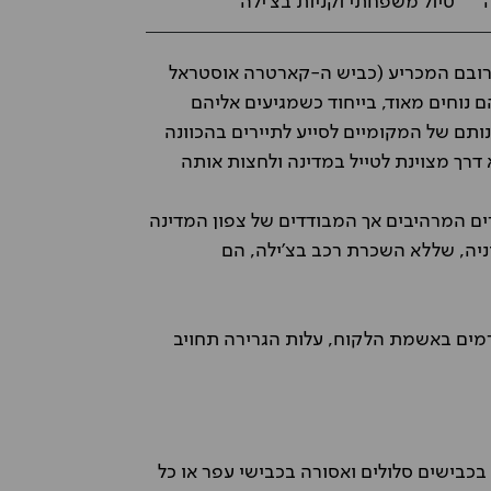
טיול משפחתי וקניות בצ'ילה
ברובם המכריע (כביש ה-קארטרה אוסטראל
 נוחים מאוד, בייחוד כשמגיעים אליהם
נותם של המקומיים לסייע לתיירים בהכוונה
דרך מצוינת לטייל במדינה ולחצות אותה
רים המרהיבים אך המבודדים של צפון המדינה
ניה, שללא השכרת רכב בצ'ילה, הם
רמים באשמת הלקוח, עלות הגרירה תחויב
כבישים סלולים ואסורה בכבישי עפר או כל