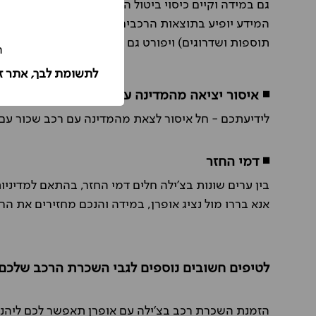
גם במידה וקיים כיסוי ביטול השתתפות עצמית מסוג
DW
המידע יופיע בתוצאות הרכבים באתר תחת סיכום תכני
תוספות ושדרוגים) ויפורט גם על גבי שובר השכירות.
ה
לתשומת לבך, אתר ז
◾ איסור יציאה מהמדינה עם הרכב השכור
לידיעתכם - חל איסור לצאת מהמדינה עם רכב שכור עם
◾ דמי החזר
בין ערים שונות בצ'ילה חלים דמי החזר, בהתאם למדיני
אנא בררו מול נציג אופרן, במידה והנכם מחזירים את ה
לטיפים חשובים נוספים לגבי השכרת הרכב שלכם
הזמנת השכרת רכב בצ'ילה עם אופרן תאפשר לכם ליהנו