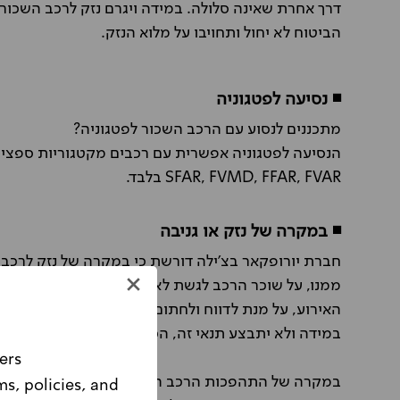
דרך אחרת שאינה סלולה. במידה ויגרם נזק לרכב השכור
הביטוח לא יחול ותחויבו על מלוא הנזק.
◾ נסיעה לפטגוניה
מתכננים לנסוע עם הרכב השכור לפטגוניה?
הנסיעה לפטגוניה אפשרית עם רכבים מקטגוריות ספציפי
SFAR, FVMD, FFAR, FVAR
בלבד.
◾ במקרה של נזק או גניבה
חברת יורופקאר בצ'ילה דורשת כי במקרה של נזק לרכב 
האירוע, על מנת לדווח ולחתום על תצהיר מתאים.
במידה ולא יתבצע תנאי זה, הכיסוי הביטוחי לא יהיה בת
ers
במקרה של התהפכות הרכב השכור תחול השתתפות עצ
ms, policies, and
Please note, this website is intended for Israeli customers only.