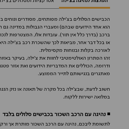
המלצות לנהיגה בצ'ילה
אטרקציות ומסלולים בצ'ילה
הכבישים הסלולים בצ'ילה מפותחים, מסודרים ונוחים 
הוא אחד הידועים שבהם) ומעברי הגבולות במדינה גם הם
ברכב (בדרך כלל אין תור). עובדות אלו, המצטרפות לנכו
או בכל דבר אחר, מביאות לכך שהשכרת רכב בצ'ילה היא 
לאורכה בקלות ובנוחות מקסימלית.
זהו הפתרון האולטימטיבי לחוות את צ'ילה, בעיקר באזו
ודרומה, הכוללים את המדבריות הידועים ואת אזור פטגו
מאתגרים בנגישותם לתייר הממוצע.
חשוב לדעת, שבצ'ילה בכל מקרה של תאונה או נזק הנג
במלואה ישירות ללקוח.
◾ נהיגה עם הרכב השכור בכבישים סלולים בלבד
לתשומת ליבכם, נהיגה עם הרכב השכור מותרת אך ורק ב