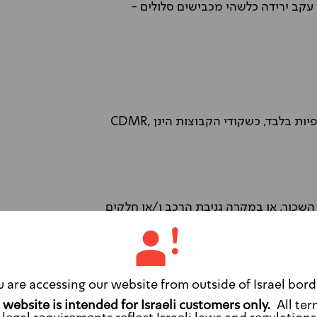
 עקב ירידה כלשהי מכבישים סלולים -
ות בלבד, כשקודי הקבוצות הינן
CDMR,
השכור, או במקרה גניבת הרכב ו/או חלקים
ממנו, על שוכר הרכב לגשת לאחת מתחנות ההשכרה של החברה ברחבי המדינה עד 12 שעות מרגע
וקף והשוכר יחויב במלוא עלות הנזק.
u are accessing our website from outside of Israel bord
מית מוגדלת בהתאם לקבוצת הרכב השכור,
All ter