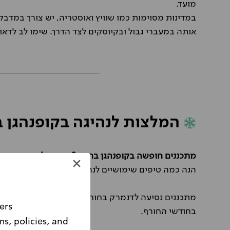
מועד.
במדינות מסוימות כמו שוויץ ואוסטריה, יש צורך במדבק
אותה במעברי גבול ובקיוסקים לצד הדרך. שימו לב לדאוג
המלצות לנהיגה בקופנהגן ב
מתכננים חופשה בקופנהגן בחורף? אספנו לכם כמה טיפ
הנה כמה טיפים שימושיים לנהיגה ברכב שכור בחודשים 
מתכננים נסיעה לדנמרק בחורף? אספנו לכם מספר טיפי
ers
בחודשי החורף.
ms, policies, and
Please note, this website is intended for Israeli customers only.