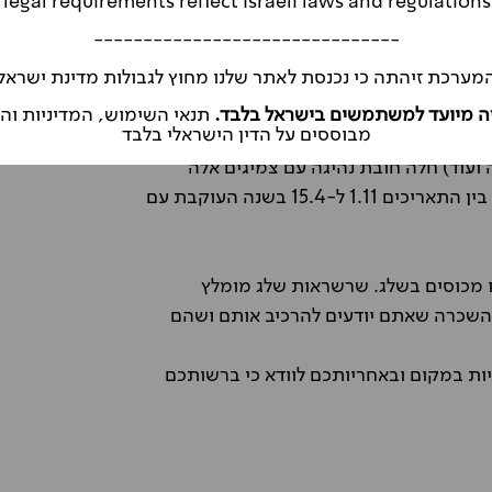
legal requirements reflect Israeli laws and regulations
נהיגה בחורף, אבל נהיגה בתנאי חורף
-------------------------------
ס של עד אלפי קרונות דניות.
מערכת זיהתה כי נכנסת לאתר שלנו מחוץ לגבולות מדינת ישראל
 המותאמים לנהיגה בחורף בעת ההזמנה כדי
ה מיועד למשתמשים בישראל בלבד.
תנאי השימוש, המדיניות ו
מבוססים על הדין הישראלי בלבד
ה ועוד) חלה חובת נהיגה עם צמיגים אלה
בלבד, לא ניתן יהיה לצאת עם הרכב השכור למדינות אלו בין התאריכים 1.11 ל-15.4 בשנה העוקבת עם
 מכוסים בשלג. שרשראות שלג מומלץ
ההשכרה שאתם יודעים להרכיב אותם ושהם
יות במקום ובאחריותכם לוודא כי ברשותכם