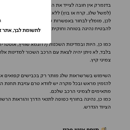
בדנמרק אין חובה לצייד את הרכב בצמיגים המותאמים ל
(למשל שלג, קרח או בוץ) ללא צמיגי אלה עלולה לגרור קנ
ה
לכן, מומלץ לבחור באפשרות של רכב המאובזר בצמיגים
להבטיח נהיגה בטוחה וחוקית.
לתשומת לבך, אתר ז
כמו כן, היות ובמדינות השכנות (לדוגמא שוויץ, אוסטרי
צמיגי קיץ.
השימוש בשרשראות שלג מותר רק בכבישים קפואים או
להזמין מראש ובכל מקרה יש לוודא טרם עזיבת תחנת 
מתאימים לצמיגי הרכב שלכם.
כמו כן, נהיגה בחורף כפופה לתנאי הדרך והוראות הרשו
הציוד הנדרש.