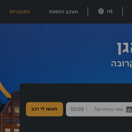
מעקב הזמנות
התחברות
HE
ן
רובה
חזרה נבחרה: 10:00
חפשו לי רכב
endTime
חצו אחורה עם shift tab