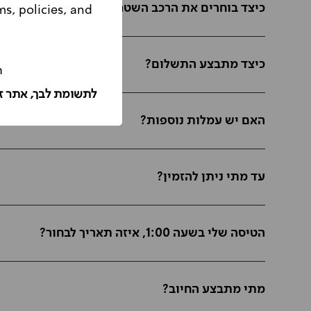
כיצד בוחרים את הרכב השטרות?
ms, policies, and
Please note, this website is intended for Israeli customers only.
כיצד מתבצע התשלום?
ה
לתשומת לבך, אתר ז
האם יש עמלות נוספות?
עד מתי ניתן להזמין?
הטיסה שלי בשעה 1:00, איזה תאריך לבחור?
מתי מתבצע החיוב?