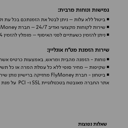
גמישות ונוחות מרבית:
◾
ביטול ללא עלות – ניתן לבטל את הזמנתכם בכל עת ולק
◾
שירות לקוחות מקצועי ואדיב 24/7 – חברת Fly Money זמינים בכל שעה ולכל נושא’ גם באמצע הלילה
◾
ניתן להזמין כשעתיים לפני האיסוף – מומלץ להזמין 24 שעות לפני הטיסה
שירות הזמנת מט״ח אונליין:
◾
נוחות - הזמנה מהבית ומראש, באמצעות כרטיס אשר
◾
שקיפות – מחיר סופי ללא כל עמלת המרה או כל תשלו
◾
ביטחון - חברת FlyMoney מחזיקה ברישיון נותן שירותי מטבע בפיקוח של משרד האוצר ורשות שוק ההון הישראלי.
אתר החברה מאובטח בטכנולוגיית SSL ו- PCI על מנת לשמור על המידע בכל שלב.
שאלות נפוצות