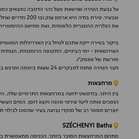
על גבעת הטירה שנישאת מעל נהר הדנובה נמצאים כמה 
שבעיר. טירת בודה היא
את הגלריה ההונגרית הלאומית, ואת מוזיאון ההיסטורי
ביקור בטירה ייקח אתכם לטיול בין האדריכלות המאפיינ
האירופאית - ימי הביניים, התקופה הרומנטית, הגותית
מורשת של אונסק"ו.
חצר הטירה פתוח למבקרים 24 שעות ביממה ומרגש במיוחד להגיע לאזור המואר בשעות הלילה.
מרחצאות
בין היתר, בודפשט ידועה במרחצאות התרמיים שלה, היד
הופכים אותה ליעד עירוני מהנה ויוצא דופן. המים העש
יוצרים מספר רב של מוקדי נביעה בעיר שהפכו לבילוי תי
SZÉCHENYI Baths