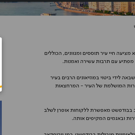
 מציעה חיי עיר תוססים ומגוונים, הכוללים
Rafi Kornfeld
ן מפתיע עם תרבות עשירה ואמנות.
חלק והכל
שכרתי רכב בבודפשט. קיבלתי בדיוק מה
שהזמנתי, הרכב היה נקי ובמצב כמו
חדש.
אה לידי ביטוי במוזיאונים הרבים בעיר
ירות המושלמת של העיר - המרחצאות
 בבודפשט מאפשרת ללקוחות אופרן לשלב
ירות ובאגמים המקיפים אותה.
אומיות מובילות בבודפשט, כמו יורופקאר,