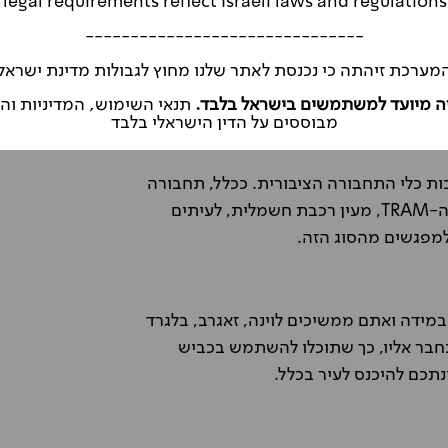
legal requirements reflect Israeli laws and regulations
-------------------------------
מערכת זיהתה כי נכנסת לאתר שלנו מחוץ לגבולות מדינת ישראל
ה מיועד למשתמשים בישראל בלבד.
תנאי השימוש, המדיניות ו
מבוססים על הדין הישראלי בלבד
ות כלי התחבורה הציבורית. ככלל, תחבורה
ציבורית בבודפשט תמיד מקבלת זכות קדימה. מסילות ה-TRAM, מעין רכבת חשמלית, לעיתים
למפגשים מהסוג הזה.
מידה ואתם ממשיכים לוינה, זאגרב, בלגרד
תחבר אליו, כך שתוכלו להשתמש בכביש
תכם להיכנס לעיר בכלל.