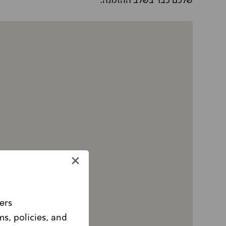
שלכם כבר בשלב ההזמנה.
ers
ms, policies, and
Please note, this website is intended for Israeli customers only.