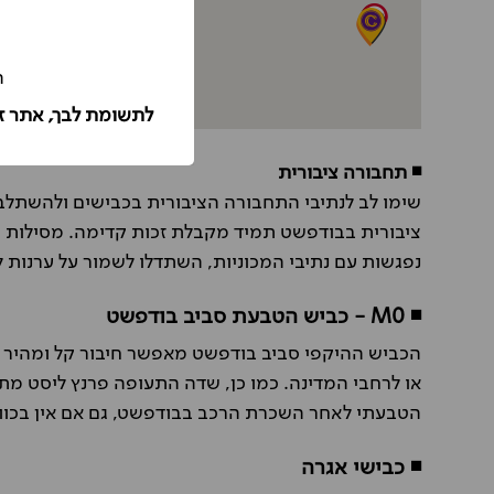
ה
לתשומת לבך, אתר ז
◾ תחבורה ציבורית
שימו לב לנתיבי התחבורה הציבורית בכבישים ולהשתלב
נפגשות עם נתיבי המכוניות, השתדלו לשמור על ערנות 
◾ M0 - כביש הטבעת סביב בודפשט
הכביש ההיקפי סביב בודפשט מאפשר חיבור קל ומהיר ב
או לרחבי המדינה. כמו כן, שדה התעופה פרנץ ליסט מ
הטבעתי לאחר השכרת הרכב בבודפשט, גם אם אין בכוונ
◾ כבישי אגרה