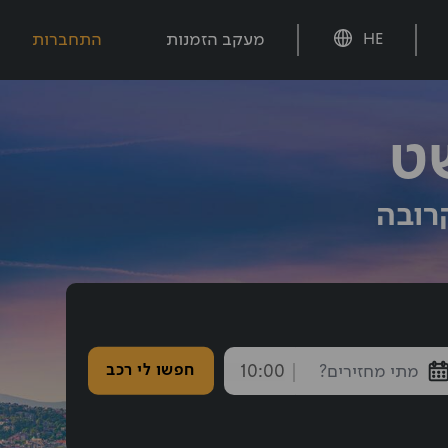
מעקב הזמנות
התחברות
HE
ט
רובה
חזרה נבחרה: 10:00
חפשו לי רכב
endTime
חצו אחורה עם shift tab