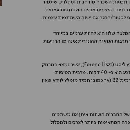
ן תכניות השכרה מורחבות ומוזלות, שתמיד
שתתפות העצמית או עם השתתפות עצמית
ס לפטור/החזר אם ישנה השתתפות עצמית.
מלצה שלנו היא להיות ערניים במיוחד
 תרבות הנהיגה ההונגרית אינה מן הרגועות
ניתן להזמין השכרת רכב בבודפשט משדה התעופה פרנץ ליסט (Ferenc Liszt), אשר נמצא במרחק
של כ- 20 ק"מ בלבד ממרכז העיר, כשזמן הנסיעה הממוצע הוא כ- 40 דקות. מרבית הטיסות
המגיעות מישראל לבודפשט וחזרה יוצאות ונוחתות מטרמינל B2 (אך כמובן תמיד מומלץ לוודא שאין
ל החברות השונות איתן אנו משתפים
רה המתאימות ביותר לצרכים ולמסלול