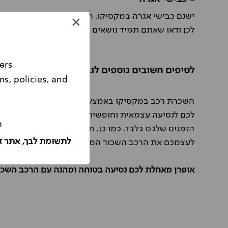
ישנם כבישי אגרה במקסיקו, המכונים
Cuotas
, התשלום
לכן ודאו שאתם תמיד נושאים איתכם מזומן בארנק.
ers
לטיפים חשובים נוספים לגבי השכרת הרכב שלכם
ms, policies, and
Please note, this website is intended for Israeli customers only.
השכרת רכב במקסיקו באמצעות אופרן תאפשר לכם ליהנ
לכם לנסיעה עצמאית וחופשית במדינה מדהימה זו, לכל 
ה
הזמנים שלכם בלבד. כמו כן, תיהנו ממגוון רכבים לבח
לתשומת לבך, אתר ז
לעצמכם את הרכב השכור המושלם לחופשה בקלות ובנו
אופרן מאחלת לכם נסיעה בטוחה ומהנה עם הרכב השכו