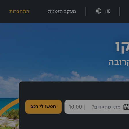
מעקב הזמנות
התחברות
HE
ו
רובה
חזרה נבחרה: 10:00
חפשו לי רכב
endTime
חצו אחורה עם shift tab