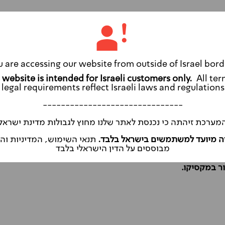
 בהם לרוב מתבצע בפזוס (המטבע המקומי)
u are accessing our website from outside of Israel bord
 בחו"ל
לחצו כאן
.
All ter
legal requirements reflect Israeli laws and regulations
ות מכל היתרונות שיש לרכב שכור להציע
-------------------------------
האתרים שמעניינים אתכם ולפי לוחות
מערכת זיהתה כי נכנסת לאתר שלנו מחוץ לגבולות מדינת ישראל
ירה במחירים משתלמים, כדי שתוכלו להתאים
ה מיועד למשתמשים בישראל בלבד.
תנאי השימוש, המדיניות ו
חות מירבית.
מבוססים על הדין הישראלי בלבד
ר במקסיקו.