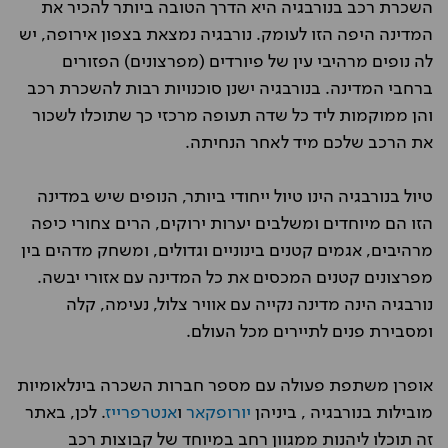
השכרת רכב בנורבגיה היא הדרך הטובה ביותר להכיר את
המדינה היפה הזו לעומק. נורבגיה נמצאת בצפון אירופה, יש
לה נופים מרהיבי עין של פיורדים (מפרצונים) הפזורים
ברחבי המדינה. בנורבגיה ישנן סוכנויות רבות להשכרת רכב
והן ממוקמות ליד כל שדה תעופה מרכזי כך שתוכלו לשכור
את הרכב שלכם מיד לאחר הנחיתה.
טיול בנורבגיה הינו טיול ייחודי ביותר, הנופים שיש במדינה
הזו הם מיוחדים ומשלבים יערות ירוקים, הרים צחורי כיפה
מרהיבים, אגמים קטנים בינוניים וגדולים, ומשחק מדהים בין
מפרצונים קטנים המכסים את כל המדינה עם אזורי יבשה.
נורבגיה הינה מדינה נקייה עם אוויר צלול, נעימה, קלה
ומסבירת פנים לתיירים מכל העולם.
אופרן משתפת פעולה עם מספר חברות השכרה בינלאומיות
מובילות בנורבגיה , ביניהן
יורופקאר
ו
אנטרפרייז
. לכן, באתר
זה תוכלו ליהנות ממגוון רחב במיוחד של קבוצות רכב