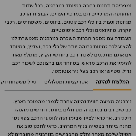
ומפריסת תחנות רחבה במיוחד בנורבגיה, בכל שדות
התעופה המרכזיים וגם במרכזי הערים. קבוצות הרכב
מגוונות ונעות בין כלי רכב קטנים, בינוניים, משפחתיים, רכבי
יוקרה, מיניוואנים וכלי רכב אוטומטיים.
העבודה עם מספר חברות השכרה בנורבגיה מאפשרת לנו
להציע לכם זמינות גבוהה יותר של כלי רכב, ועדיין, במיוחד
אם אתם מתכננים לשכור רכב בחודשי הקיץ, מומלץ מאוד
להזמין את הרכב מראש, במיוחד אם ברצונכם לשכור רכב
גדול, סטיישן או רכב בעל גיר אוטומטי.
המלצות לנהיגה
אטרקציות ומסלולים
טיול משפחתי וקנ
נורבגיה מציעה חווית נהיגה אחרת לגמרי מהמוכר בארץ.
כבישים רבים בנורבגיה מפותלים ביותר, ודורשים מהנהג
ריכוז רב, אך כדאי לציין שבזמן הזה לנוסעי הרכב צפוי זמן
מהנה ביותר בצפייה בנוף המרהיב. כדאי לתכנן טוב את
הטיול שלכם מאחר וחלק מהכבישים בנורבגיה מחוברים לא