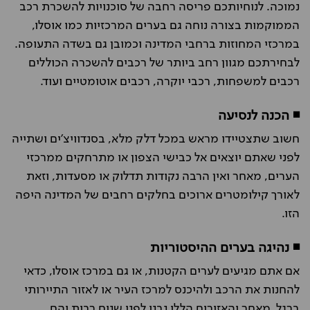
נמוכה. לנוחיותכם פריסה רחבה של סוכנויות להשכרת רכב
הממוקמות בצורה נוחה גם בערים המרכזיות כמו אוסלו,
במרכזי המחוזות ברחבי המדינה וכמובן גם בשדה התעופה.
לבחירתכם מגוון רחב ביותר של רכבים להשכרה הכוללים
רכבים למשפחות, רכבי יוקרה, רכבים אוטומטיים ועוד.
◾ הכנה לנסיעה
חשוב שתצטיידו מראש במכל דלק מלא, בסנדוויצ'ים ושתייה
לפני שאתם יוצאים אל כבישי הצפון או מתרחקים ממרכזי
הערים, מאחר ואין הרבה נקודות תדלוק או מסעדות, וזאת
לאורך קילומטרים ארוכים בחלקים רחבים של המדינה היפה
הזו.
◾ נהיגה בערים ההיסטוריות
אם אתם מגיעים לערים הקטנות, או גם במרכז אוסלו, כדאי
להחנות את הרכב ולהיכנס למרכז העיר או לאזור התיירותי
ברגל, מאחר והאזורים הללו נבנו לפני שנים רבות והם