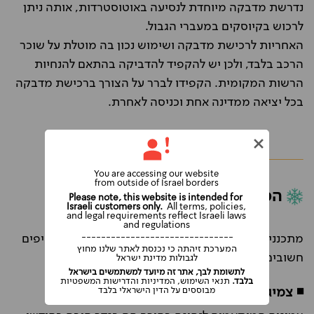
נדרשת מדבקה מיוחדת לנסיעה באוטוסטרדות, אותה ניתן
לרכוש בקיוסקים במעברי הגבול.
האחריות לרכישת מדבקה ושימוש נכון בה מוטלת על שוכר
הרכב בלבד, ולכן יש להקפיד להדביקה בהתאם להנחיות
הרשות המקומית. הקפידו לברר על הצורך ברכישת מדבקה
בכל יציאה ממדינה אחת וכניסה לאחרת.
You are accessing our website
from outside of Israel borders
המלצות לנהיגה בנורבגיה בחורף
Please note, this website is intended for
Israeli customers only.
All terms, policies,
and legal requirements reflect Israeli laws
and regulations
-------------------------------
מתכננים נסיעה לנורבגיה בחורף? אספנו לכם מספר טיפים
המערכת זיהתה כי נכנסת לאתר שלנו מחוץ
חשובים לנהיגה ברכב שכור בנורבגיה בחודשי החורף:
לגבולות מדינת ישראל
לתשומת לבך, אתר זה מיועד למשתמשים בישראל
בלבד.
תנאי השימוש, המדיניות והדרישות המשפטיות
מבוססים על הדין הישראלי בלבד
◾ צמיגים המותאמים לנהיגה בחורף