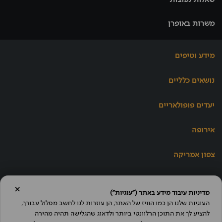
משרות באופרן
מידע וטיפים
נושאים כלליים
יעדים פופולאריים
אירופה
צפון אמריקה
×
אופרן נושאת את תו
מדיניות עיבוד מידע באתר ("עוגיות")
אמון הציבור
העוגיות שלנו הן כמו הוויז של האתר, הן עוזרות לנו לחשב מסלול עבורך, 
להציע לך את התוכן הרלוונטי ביותר ולדאוג שהגלישה תהיה מהירה 