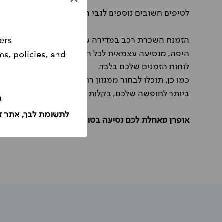
לטיפים חשובים נוספים לגבי השכרת הרכב שלכם בחו"
הזמנת השכרת רכב במדירה עם אופרן תאפשר לכם ליהנו
ers
היפה, מנסיעה עצמאית לכל האתרים והאטרקציות שמענ
ms, policies, and
Please note, this website is intended for Israeli customers only.
לוחות הזמנים שלכם בלבד.
כמו כן, תוכלו לבחור ממגוון רחב של קבוצות רכב במ
ביותר לחופשה שלכם, בקלות ובנוחות.
ה
לתשומת לבך, אתר ז
אופרן מאחלת לכם נסיעה בטוחה ומהנה עם הרכב השכו