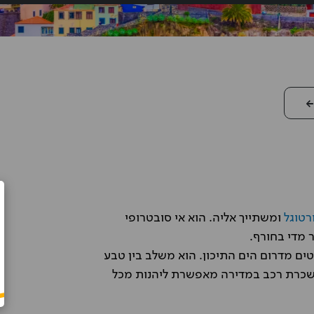
רטוגל
ומשתייך אליה. הוא אי סובטרופי
Avner Goren
ר מדי בחורף.
חזרה
שכרתי רכב באמצעות אופרן בליסבון
פורטוגל כולל ביטוח ביטול השתתפות עצמי.
טים מדרום הים התיכון. הוא משלב בין טבע
ר וטוב.
הכל עבד "כמו שעון" מהיר, פשוט ומדויק.
. השכרת רכב במדירה מאפשרת ליהנות מכל
כל הכבוד.