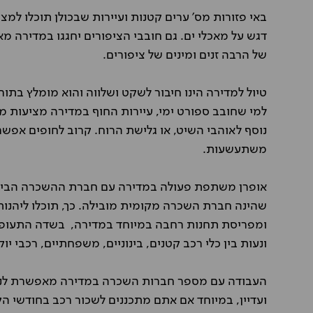
באי פזורות מס' ערים קטנות ועיירות שבכולן תוכלו למ
דגש על מאכלי ים. גם חובבי הציפורים יחגגו במדירה מ
של הרבה זנים ומינים של ציפורים.
טיול למדירה הינו חיבור לשקט ושלווה והוא מומלץ בתור 
למי שחובב ספורט ימי, עיירות החוף במדירה מציעות מגו
נוסף לאוהבי השיט, או גלישת הרוח. קרוב לחופים אפש
משתעשעות.
אופרן משתפת פעולה במדירה עם חברת ההשכרה הבינ
שהינה חברת השכרה מקומית מובילה. כך, תוכלו ליהנות
ומפריסת תחנות רחבה במיוחד במדירה, בשדה התעופה ו
ונעות בין כלי רכב קטנים, בינוניים, משפחתיים, רכבי יוק
העבודה עם מספר חברות השכרה במדירה מאפשרת לנו לה
ועדיין, במיוחד אם אתם מתכננים לשכור רכב בחודשי ה