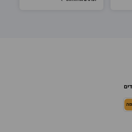
דים
מה