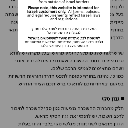
from outside of Israel borders
ולכן מומלץ לוודא את הנושא מראש ובתחנת ההשכרה. רכב
Please note, this website is intended for
Israeli customers only.
All terms, policies,
בעל צמיגי קיץ בעונת החורף חשוף לקנסות ואפילו להשבתה
and legal requirements reflect Israeli laws
and regulations
מיידית. חשוב לדעת שלא כל הצמיגים המותאמים לנהיגה
-------------------------------
המערכת זיהתה כי נכנסת לאתר שלנו מחוץ
בחורף מתאימים לנהיגה בשלג ונהיגה בחורף כפופה לתנאי
לגבולות מדינת ישראל
הדרך והוראות הרשויות במקום.
לתשומת לבך, אתר זה מיועד למשתמשים בישראל
בלבד.
תנאי השימוש, המדיניות והדרישות המשפטיות
מבוססים על הדין הישראלי בלבד
שרשראות שלג מומלץ להזמין מראש ובכל מקרה יש לוודא
טרם עזיבת תחנת ההשכרה שאתם יודעים להרכיב אותם
ושהם מתאימים לצמיגי הרכב שלכם.
כמו כן, נהיגה בחורף כפופה לתנאי הדרך והוראות הרשויות
במקום ובאחריותכם לוודא כי ברשותכם הציוד הנדרש.
◾ גגון סקי
חלק מחברות ההשכרה מציעות גגון סקי להשכרה לחיבור
לרכב השכור. יש להזמין את גגון הסקי מראש.
הגגון מתאים לשני זוגות מגלשי סקי בלבד והינו בעלות