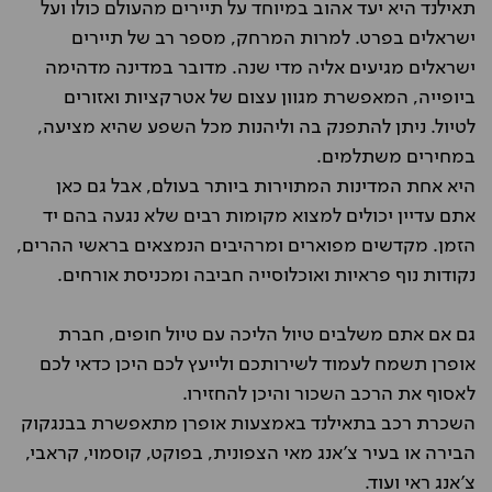
תאילנד היא יעד אהוב במיוחד על תיירים מהעולם כולו ועל
ישראלים בפרט. למרות המרחק, מספר רב של תיירים
ישראלים מגיעים אליה מדי שנה. מדובר במדינה מדהימה
ביופייה, המאפשרת מגוון עצום של אטרקציות ואזורים
לטיול. ניתן להתפנק בה וליהנות מכל השפע שהיא מציעה,
במחירים משתלמים.
היא אחת המדינות המתוירות ביותר בעולם, אבל גם כאן
אתם עדיין יכולים למצוא מקומות רבים שלא נגעה בהם יד
הזמן. מקדשים מפוארים ומרהיבים הנמצאים בראשי ההרים,
נקודות נוף פראיות ואוכלוסייה חביבה ומכניסת אורחים.
גם אם אתם משלבים טיול הליכה עם טיול חופים, חברת
אופרן תשמח לעמוד לשירותכם ולייעץ לכם היכן כדאי לכם
לאסוף את הרכב השכור והיכן להחזירו.
השכרת רכב בתאילנד באמצעות אופרן מתאפשרת בבנגקוק
הבירה או בעיר צ'אנג מאי הצפונית, בפוקט, קוסמוי, קראבי,
צ'אנג ראי ועוד.