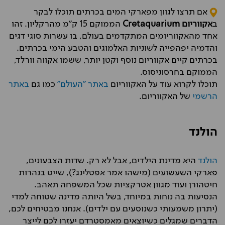
אם תרצו לגוון מפארקי המים בכרתים תוכלו לבקר
ב
אקווריום
Cretaquarium
הממוקם 15 ק"מ מהרקליון. זהו
אחד מהאקווריומים המתקדמים בעולם, בו עשרות סוגי דגים
והדמיה יפהפייה לשוניות האלמוגים והטבע הימי בכרתים.
בכרתים קיים אקווריום נוסף וקטן יותר, ששמו אקווה וורלד,
הממוקם בחרסוניסוס.
תוכלו לקרוא עוד על האקווריום
באתר "העולם"
כמו גם
באתר
הרשמי
של האקווריום.
הולנד
הולנד
היא מדינת הילדים, אבל לא רק. שדות הצבעונים,
פארקי השעשועים (מישהו אמר אפטלינג?), שייט בנהרות
חיטהורן ועוד מגוון אטרקציות שכל המשפחה תאהב.
הנסיעות בה נוחות במיוחד, בשל היותה מדינה שטוחה למדי
(יתרון משמעותי כשנוסעים עם ילדים). אנחנו מבטיחים לכם,
הדברים שמגלים כשיוצאים מאמסטרדם יעזרו לכם לייצר