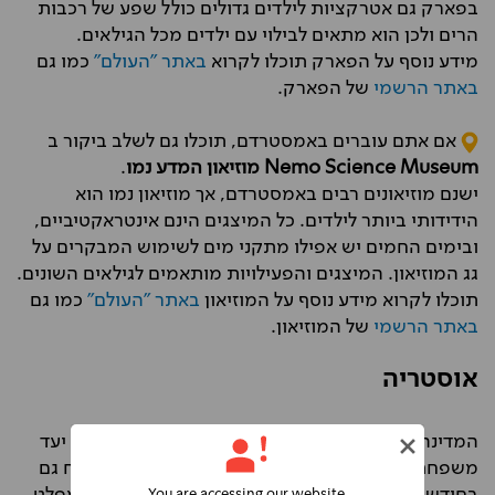
בפארק גם אטרקציות לילדים גדולים כולל שפע של רכבות
הרים ולכן הוא מתאים לבילוי עם ילדים מכל הגילאים.
מידע נוסף על הפארק תוכלו לקרוא
באתר "העולם"
כמו גם
באתר הרשמי
של הפארק.
אם אתם עוברים באמסטרדם, תוכלו גם לשלב ביקור ב
Nemo Science Museum
מוזיאון המדע נמו
.
ישנם מוזיאונים רבים באמסטרדם, אך מוזיאון נמו הוא
הידידותי ביותר לילדים. כל המיצגים הינם אינטראקטיביים,
ובימים החמים יש אפילו מתקני מים לשימוש המבקרים על
גג המוזיאון. המיצגים והפעילויות מותאמים לגילאים השונים.
תוכלו לקרוא מידע נוסף על המוזיאון
באתר "העולם"
כמו גם
באתר הרשמי
של המוזיאון.
אוסטריה
המדינה שהביאה לנו את "צלילי המוזיקה" היא בהחלט יעד
משפחתי מושלם. המרחבים הירוקים ומזג האוויר הנוח גם
You are accessing our website