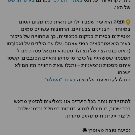
ניתן לקרוא עוד על האי
באתר "העולם"
כמו גם
באתר הרשמי
של האי.
ונציה
היא עיר שעבור ילדים נראית כמו מקום קסום
במיוחד - הבניינים צבעוניים, הרחובות עשויים ממים
ומטיילים בסירות במקום במכוניות, כך שהחוייה של ביקור
בעיר היא אטרקציה בפני עצמה. עלו עם הילדים על ואפּוֹרֶטוֹ
(האוטובוס הצף של ונציה), טפסו איתם אל פסגת מגדל
הפעמון שמשקיף על כיכר סן מרקו והאיים הסובבים, קשטו
איתם מסכות וניציאניות - ותגלו שאת החוויה הזו הם לא
ישכחו.
תוכלו לקרוא עוד על ונציה
באתר "העולם"
.
להתניידות נוחה בכל היעדים אנו ממליצים להזמין מראש
רכב שכור, בו תוכלו לנסוע בנוחות במסלול ובזמן שלכם
וליצור זיכרונות מתוקים מהדרך.
נסיעה טובה מאופרן 🚘