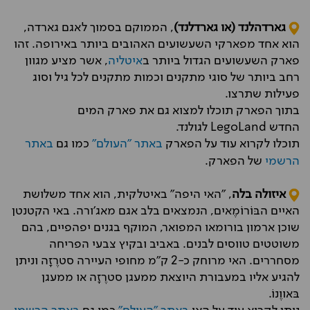
גארדהלנד (או גארדלנד)
, הממוקם בסמוך לאגם גארדה,
הוא אחד מפארקי השעשועים האהובים ביותר באירופה. זהו
פארק השעשועים הגדול ביותר ב
איטליה
, אשר מציע מגוון
רחב ביותר של סוגי מתקנים וכמות מתקנים לכל גיל וסוג
פעילות שתרצו.
בתוך הפארק תוכלו למצוא גם את פארק המים
החדש LegoLand לגולנד.
תוכלו לקרוא עוד על הפארק
באתר "העולם"
כמו גם
באתר
הרשמי
של הפארק.
איזולה בלה
, "האי היפה" באיטלקית, הוא אחד משלושת
האיים הבּוֹרוֹמֶאים, הנמצאים בלב אגם מאג'ורה. באי הקטנטן
שוכן ארמון בורומאו המפואר, המוקף בגנים יפהפיים, בהם
משוטטים טווסים לבנים. באביב ובקיץ צבעי הפריחה
מסחררים. האי מרוחק כ-2 ק״מ מחופי העיירה סטרֶזָה וניתן
להגיע אליו במעבורת היוצאת ממעגן סטרֶזָה או ממעגן
בּאווֶנוֹ.