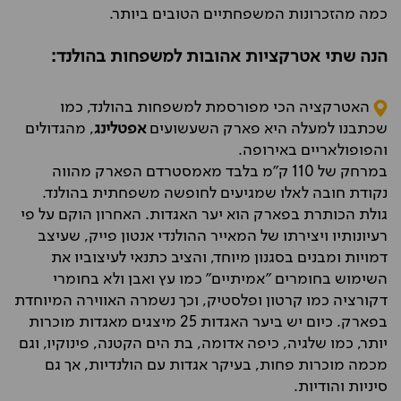
כמה מהזכרונות המשפחתיים הטובים ביותר.
הנה שתי אטרקציות אהובות למשפחות בהולנד:
האטרקציה הכי מפורסמת למשפחות בהולנד, כמו
שכתבנו למעלה היא פארק השעשועים
אפטלינג
, מהגדולים
והפופולאריים באירופה.
במרחק של 110 ק"מ בלבד מאמסטרדם הפארק מהווה
נקודת חובה לאלו שמגיעים לחופשה משפחתית בהולנד.
גולת הכותרת בפארק הוא יער האגדות. האחרון הוקם על פי
רעיונותיו ויצירתו של המאייר ההולנדי אנטון פייק, שעיצב
דמויות ומבנים בסגנון מיוחד, והציב כתנאי לעיצוביו את
השימוש בחומרים "אמיתיים" כמו עץ ואבן ולא בחומרי
דקורציה כמו קרטון ופלסטיק, וכך נשמרה האווירה המיוחדת
בפארק. כיום יש ביער האגדות 25 מיצגים מאגדות מוכרות
יותר, כמו שלגיה, כיפה אדומה, בת הים הקטנה, פינוקיו, וגם
מכמה מוכרות פחות, בעיקר אגדות עם הולנדיות, אך גם
סיניות והודיות.