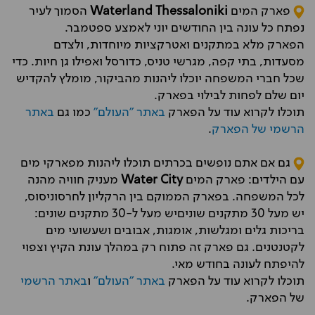
פארק המים
Waterland Thessaloniki
הסמוך לעיר
נפתח כל עונה בין החודשים יוני לאמצע ספטמבר.
הפארק מלא במתקנים ואטרקציות מיוחדות, ולצדם
מסעדות, בתי קפה, מגרשי טניס, כדורסל ואפילו גן חיות. כדי
שכל חברי המשפחה יוכלו ליהנות מהביקור, מומלץ להקדיש
יום שלם לפחות לבילוי בפארק.
תוכלו לקרוא עוד על הפארק
באתר "העולם"
כמו גם
באתר
הרשמי של הפארק
.
גם אם אתם נופשים בכרתים תוכלו ליהנות מפארקי מים
עם הילדים: פארק המים
Water City
מעניק חוויה מהנה
לכל המשפחה. בפארק הממוקם בין הרקליון לחרסוניסוס,
יש מעל 30 מתקנים שוניםיש מעל ל-30 מתקנים שונים:
בריכות גלים ומגלשות, אומגות, אבובים ושעשועי מים
לקטנטנים. גם פארק זה פתוח רק במהלך עונת הקיץ וצפוי
להיפתח לעונה בחודש מאי.
תוכלו לקרוא עוד על הפארק
באתר "העולם"
ו
באתר הרשמי
של הפארק.