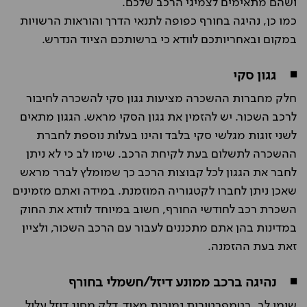
ושהם מתאימים לצמיגי הרכב שלכם.
כמו כן, נהיגה בחורף כפופה לתנאי הדרך והוראות הרשויות
במקום ובאחריותכם לוודא כי ברשותכם הציוד הנדרש.
◾
גגון סקי
חלק מחברות ההשכרה מציעות גגון סקי להשכרה לחיבור
לרכב השכור. יש להזמין את גגון הסקי מראש. הגגון מתאים
לשני זוגות מגלשי סקי בלבד והינו בעלות נוספת לחברת
ההשכרה לתשלום בעת לקיחת הרכב. שימו לב כי לא ניתן
לחבר את הגגון לכל קבוצות הרכב כך שמומלץ לברר מראש
שאכן ניתן לחברו לקטגוריה המוזמנת. במידה ואתם מזמינים
השכרת רכב לחודשי החורף, חשוב במיוחד לוודא את החוק
במדינות בהן אתם מתכננים לעבור עם הרכב השכור, ולציין
זאת בעת ההזמנה.
◾
נהיגה ברכב ממונע דיזל/חשמלי בחורף
שימו לב, בטמפרטורות נמוכות מאוד, דלק מסוג דיזל עלול