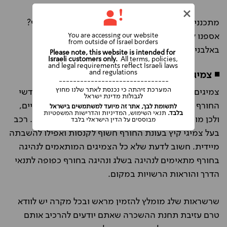
מתכננים להזמין השכרת רכב לאלבניה בחודשי החורף?
אספנו לכם מספר טיפים חשובים לנהיגה ברכב שכור
You are accessing our website
from outside of Israel borders
באלבניה בחודשי החורף:
Please note, this website is intended for
Israeli customers only.
All terms, policies,
and legal requirements reflect Israeli laws
and regulations
◾ צמיגים המותאמים לנהיגה בחורף
-------------------------------
המערכת זיהתה כי נכנסת לאתר שלנו מחוץ
צמיגים המותאמים לנהיגה בחורף הם בגדר חובה בחודשי
לגבולות מדינת ישראל
החורף גם אם אינכם נוהגים בשטחים מושלגים או הרריים,
לתשומת לבך, אתר זה מיועד למשתמשים בישראל
בלבד.
תנאי השימוש, המדיניות והדרישות המשפטיות
ולכן מומלץ לוודא את הנושא מראש ובתחנת ההשכרה. רכב
מבוססים על הדין הישראלי בלבד
בעל צמיגי קיץ בעונת החורף חשוף לקנסות ואפילו להשבתה
מיידית. חשוב לדעת שלא כל הצמיגים המותאמים לנהיגה
בחורף מתאימים לנהיגה בשלג ונהיגה בחורף כפופה לתנאי
הדרך והוראות הרשויות במקום.
שרשראות שלג מומלץ להזמין מראש ובכל מקרה יש לוודא
טרם עזיבת תחנת ההשכרה שאתם יודעים להרכיב אותם