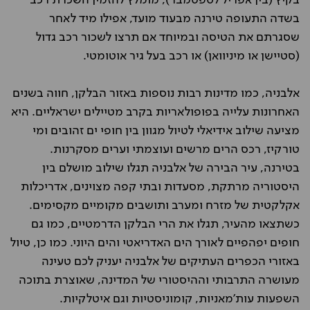
בקיץ (בין אפריל לספטמבר), מומלץ להזמין השכרת רכב
בשדה התעופה טירנה מבעוד מועד, אפילו מיד לאחר
שסגרתם את הטיסה ובמיוחד אם תרצו לשכור רכב גדול
(סטיישן או מיניוואן) או רכב בעל גיר אוטומטי.
אלבניה, כמו מדינות רבות נוספות באזור הבלקן, חווה בשנים
האחרונות עלייה בפופולאריות בקרב מטיילים ישראליים. היא
מציעה שילוב אידיאלי לטיול מגוון בין חופי ים זהובים ומי
טורקיז, רכס הרים מרשים ועוצמתי וערים מסקרנות.
בטירנה, עיר הבירה של אלבניה תגלו שילוב מושלם בין
היסטוריה מרתקת, מסעדות ובתי קפה מצוינים, אדריכלות
אקלקטית של מזרח ומערב ותושבים מקומיים מקסימים.
כשתצאו מהעיר, תגלו את הרי הבלקן הדרמטיים, כמו גם
חופים יפהפיים לאורך הים האדריאטי והים היוני. כמו כן, טיול
באזורי הכפרים העתיקים של אלבניה יעניק לכם טעינה
מעושרה התרבותי וההיסטורי של המדינה, שאוצרת בתוכה
השפעות עות'מאניות, קומוניסטיות וגם איטלקיות.