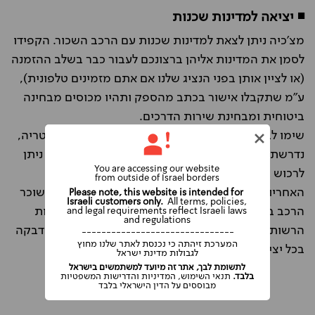
◾ יציאה למדינות שכנות
מצ'כיה ניתן לצאת למדינות שכנות עם הרכב השכור. הקפידו
לסמן את המדינות אליהן ברצונכם לעבור כבר בשלב ההזמנה
(או לציין אותן בפני הנציג שלנו אם אתם מזמינים טלפונית),
ע"מ שתקבלו אישור בכתב מהספק ותהיו מכוסים מבחינה
ביטוחית ומבחינת שירות הדרכים.
שימו לב שבחלק מהמדינות באירופה, כמו שוויץ ואוסטריה,
נדרשת מדבקה מיוחדת לנסיעה באוטוסטרדות, אותה ניתן
You are accessing our website
לרכוש בקיוסקים במעברי הגבול.
from outside of Israel borders
האחריות לרכישת מדבקה ושימוש נכון בה מוטלת על שוכר
Please note, this website is intended for
Israeli customers only.
All terms, policies,
הרכב בלבד, ולכן יש להקפיד להדביקה בהתאם להנחיות
and legal requirements reflect Israeli laws
and regulations
הרשות המקומית. הקפידו לברר על הצורך ברכישת מדבקה
-------------------------------
המערכת זיהתה כי נכנסת לאתר שלנו מחוץ
בכל יציאה ממדינה אחת וכניסה לאחרת.
לגבולות מדינת ישראל
לתשומת לבך, אתר זה מיועד למשתמשים בישראל
בלבד.
תנאי השימוש, המדיניות והדרישות המשפטיות
מבוססים על הדין הישראלי בלבד