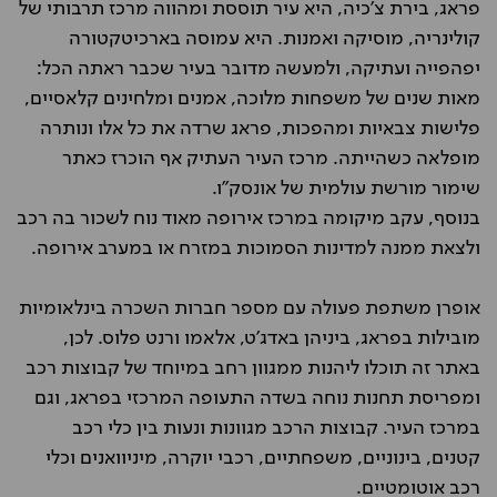
פראג, בירת צ'כיה, היא עיר תוססת ומהווה מרכז תרבותי של
קולינריה, מוסיקה ואמנות. היא עמוסה בארכיטקטורה
יפהפייה ועתיקה, ולמעשה מדובר בעיר שכבר ראתה הכל:
מאות שנים של משפחות מלוכה, אמנים ומלחינים קלאסיים,
פלישות צבאיות ומהפכות, פראג שרדה את כל אלו ונותרה
מופלאה כשהייתה. מרכז העיר העתיק אף הוכרז כאתר
שימור מורשת עולמית של אונסק"ו.
בנוסף, עקב מיקומה במרכז אירופה מאוד נוח לשכור בה רכב
ולצאת ממנה למדינות הסמוכות במזרח או במערב אירופה.
אופרן משתפת פעולה עם מספר חברות השכרה בינלאומיות
מובילות בפראג, ביניהן באדג'ט, אלאמו ורנט פלוס. לכן,
באתר זה תוכלו ליהנות ממגוון רחב במיוחד של קבוצות רכב
ומפריסת תחנות נוחה בשדה התעופה המרכזי בפראג, וגם
במרכז העיר. קבוצות הרכב מגוונות ונעות בין כלי רכב
קטנים, בינוניים, משפחתיים, רכבי יוקרה, מיניוואנים וכלי
רכב אוטומטיים.