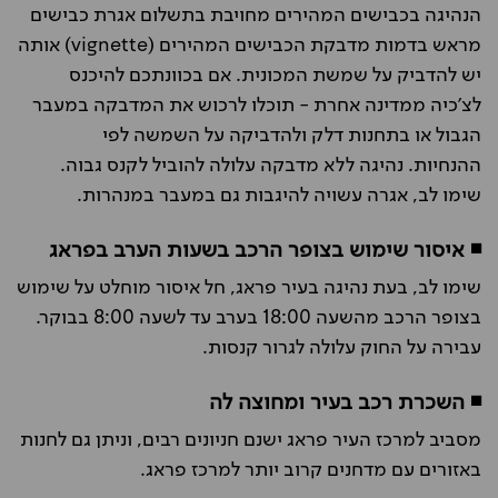
הנהיגה בכבישים המהירים מחויבת בתשלום אגרת כבישים
מראש בדמות מדבקת הכבישים המהירים (
vignette
) אותה
יש להדביק על שמשת המכונית. אם בכוונתכם להיכנס
לצ'כיה ממדינה אחרת - תוכלו לרכוש את המדבקה במעבר
הגבול או בתחנות דלק ולהדביקה על השמשה לפי
ההנחיות. נהיגה ללא מדבקה עלולה להוביל לקנס גבוה.
שימו לב, אגרה עשויה להיגבות גם במעבר במנהרות.
◾ איסור שימוש בצופר הרכב בשעות הערב בפראג
שימו לב, בעת נהיגה בעיר פראג, חל איסור מוחלט על שימוש
בצופר הרכב מהשעה 18:00 בערב עד לשעה 8:00 בבוקר.
עבירה על החוק עלולה לגרור קנסות.
◾ השכרת רכב בעיר ומחוצה לה
מסביב למרכז העיר פראג ישנם חניונים רבים, וניתן גם לחנות
באזורים עם מדחנים קרוב יותר למרכז פראג.