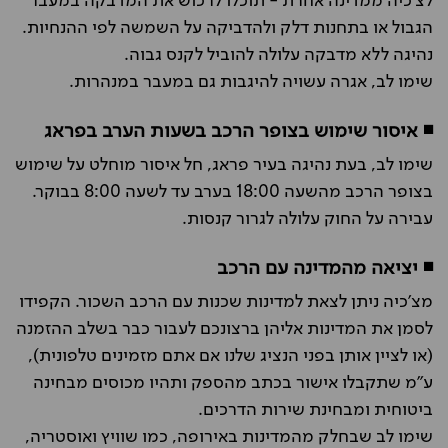
לצ'כיה ממדינה אחרת - תוכלו לרכוש את המדבקה במעבר
הגבול או בתחנות דלק ולהדביקה על השמשה לפי ההנחיות.
נהיגה ללא מדבקה עלולה להוביל לקנס גבוה.
שימו לב, אגרה עשויה להיגבות גם במעבר במנהרות.
◾ איסור שימוש בצופר הרכב בשעות הערב בפראג
שימו לב, בעת נהיגה בעיר פראג, חל איסור מוחלט על שימוש
בצופר הרכב מהשעה 18:00 בערב עד לשעה 8:00 בבוקר.
עבירה על החוק עלולה לגרור קנסות.
◾ יציאה מהמדינה עם הרכב
מצ'כיה ניתן לצאת למדינות שכנות עם הרכב השכור. הקפידו
לסמן את המדינות אליהן ברצונכם לעבור כבר בשלב ההזמנה
(או לציין אותן בפני הנציג שלנו אם אתם מזמינים טלפונית),
ע"מ שתקבלו אישור בכתב מהספק ותהיו מכוסים מבחינה
ביטוחית ומבחינת שירות הדרכים.
שימו לב שבחלק מהמדינות באירופה, כמו שוויץ ואוסטריה,