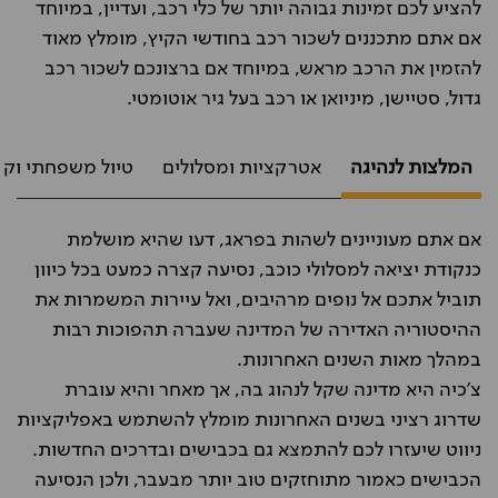
להציע לכם זמינות גבוהה יותר של כלי רכב, ועדיין, במיוחד
אם אתם מתכננים לשכור רכב בחודשי הקיץ, מומלץ מאוד
להזמין את הרכב מראש, במיוחד אם ברצונכם לשכור רכב
גדול, סטיישן, מיניואן או רכב בעל גיר אוטומטי.
המלצות לנהיגה
אטרקציות ומסלולים
טיול משפחתי וקנ
אם אתם מעוניינים לשהות בפראג, דעו שהיא מושלמת
כנקודת יציאה למסלולי כוכב, נסיעה קצרה כמעט בכל כיוון
תוביל אתכם אל נופים מרהיבים, ואל עיירות המשמרות את
ההיסטוריה האדירה של המדינה שעברה תהפוכות רבות
במהלך מאות השנים האחרונות.
צ'כיה היא מדינה שקל לנהוג בה, אך מאחר והיא עוברת
שדרוג רציני בשנים האחרונות מומלץ להשתמש באפליקציות
ניווט שיעזרו לכם להתמצא גם בכבישים ובדרכים החדשות.
הכבישים כאמור מתוחזקים טוב יותר מבעבר, ולכן הנסיעה