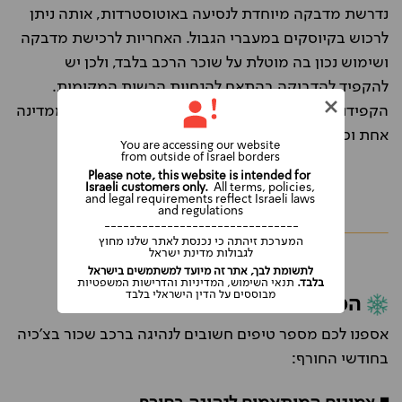
נדרשת מדבקה מיוחדת לנסיעה באוטוסטרדות, אותה ניתן
לרכוש בקיוסקים במעברי הגבול. האחריות לרכישת מדבקה
ושימוש נכון בה מוטלת על שוכר הרכב בלבד, ולכן יש
להקפיד להדביקה בהתאם להנחיות הרשות המקומית.
הקפידו לברר על הצורך ברכישת מדבקה בכל יציאה ממדינה
אחת וכניסה לאחרת.
You are accessing our website
from outside of Israel borders
Please note, this website is intended for
Israeli customers only.
All terms, policies,
and legal requirements reflect Israeli laws
and regulations
-------------------------------
המערכת זיהתה כי נכנסת לאתר שלנו מחוץ
לגבולות מדינת ישראל
לתשומת לבך, אתר זה מיועד למשתמשים בישראל
בלבד.
תנאי השימוש, המדיניות והדרישות המשפטיות
מבוססים על הדין הישראלי בלבד
המלצות לנהיגה בצ'כיה בחורף
אספנו לכם מספר טיפים חשובים לנהיגה ברכב שכור בצ'כיה
בחודשי החורף: