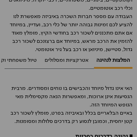
וקומפקטיים, בינוניים, משפחתיים, רכבי יוקרה, מיניוואנים
וכלי רכב אוטומטיים.
העבודה עם מספר חברות השכרה באיביזה מאפשרת לנו
להציע לכם זמינות גבוהה יותר של כלי רכב, ועדיין, במיוחד
אם אתם מתכננים לשכור רכב בחודשי הקיץ, מומלץ מאוד
להזמין את הרכב מראש, במיוחד אם ברצונכם לשכור רכב
גדול, סטיישן, מיניואן או רכב בעל גיר אוטומטי.
המלצות לנהיגה
אטרקציות ומסלולים
טיול משפחתי וקנ
האי אינו גדול מיוחד והכבישים בו נוחים ומסודרים. מרבית
הנסיעות אינן ארוכות, ומאפשרות הנאה מקסימלית מאי
הנופש המיוחד הזה.
באיים הבלאריים בכלל ובאיביזה בפרט, מומלץ לשכור רכב
קטן יחסית, וכמובן לנסוע רק בדרכים סלולות ומסומנות.
◾ נהיגה בדרכים כפריות