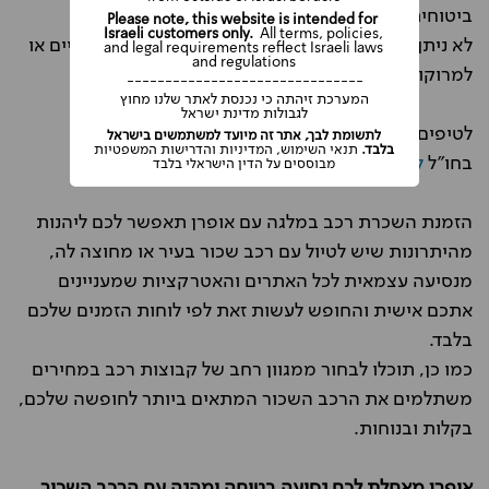
ביטוחית ומבחינת שירות הדרכים.
Please note, this website is intended for
Israeli customers only.
All terms, policies,
לא ניתן לצאת עם הרכב השכור לאיים הקנריים והבלריים או
and legal requirements reflect Israeli laws
and regulations
למרוקו.
-------------------------------
המערכת זיהתה כי נכנסת לאתר שלנו מחוץ
לגבולות מדינת ישראל
לטיפים חשובים נוספים לגבי השכרת הרכב שלכם
לתשומת לבך, אתר זה מיועד למשתמשים בישראל
בלבד.
תנאי השימוש, המדיניות והדרישות המשפטיות
בחו"ל
לחצו כאן
.
מבוססים על הדין הישראלי בלבד
הזמנת השכרת רכב במלגה עם אופרן תאפשר לכם ליהנות
מהיתרונות שיש לטיול עם רכב שכור בעיר או מחוצה לה,
מנסיעה עצמאית לכל האתרים והאטרקציות שמעניינים
אתכם אישית והחופש לעשות זאת לפי לוחות הזמנים שלכם
בלבד.
כמו כן, תוכלו לבחור ממגוון רחב של קבוצות רכב במחירים
משתלמים את הרכב השכור המתאים ביותר לחופשה שלכם,
בקלות ובנוחות.
אופרן מאחלת לכם נסיעה בטוחה ומהנה עם הרכב השכור