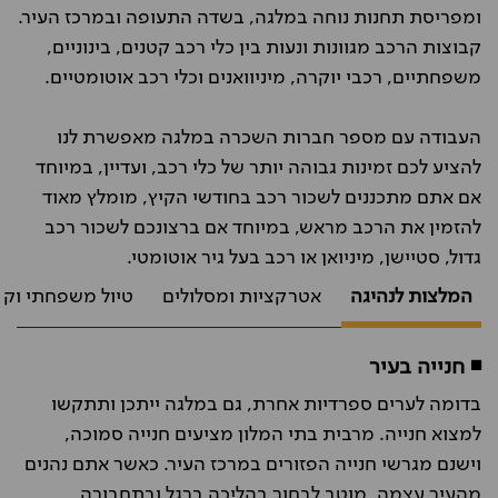
ומפריסת תחנות נוחה במלגה, בשדה התעופה ובמרכז העיר.
קבוצות הרכב מגוונות ונעות בין כלי רכב קטנים, בינוניים,
משפחתיים, רכבי יוקרה, מיניוואנים וכלי רכב אוטומטיים.
העבודה עם מספר חברות השכרה במלגה מאפשרת לנו
להציע לכם זמינות גבוהה יותר של כלי רכב, ועדיין, במיוחד
אם אתם מתכננים לשכור רכב בחודשי הקיץ, מומלץ מאוד
להזמין את הרכב מראש, במיוחד אם ברצונכם לשכור רכב
גדול, סטיישן, מיניואן או רכב בעל גיר אוטומטי.
המלצות לנהיגה
אטרקציות ומסלולים
טיול משפחתי וקנ
◾ חנייה בעיר
בדומה לערים ספרדיות אחרת, גם במלגה ייתכן ותתקשו
למצוא חנייה. מרבית בתי המלון מציעים חנייה סמוכה,
וישנם מגרשי חנייה הפזורים במרכז העיר. כאשר אתם נהנים
מהעיר עצמה, מוטב לבחור בהליכה ברגל ובתחבורה