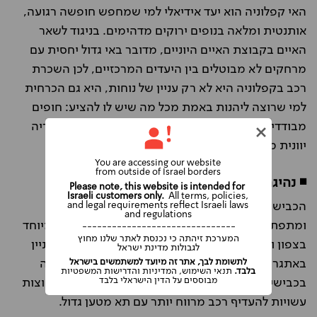
האי קפלוניה הוא יעד אידיאלי למי שמחפש חופשה רגועה,
אותנטית ומלאה בנופים ירוקים מדהימים. בניגוד לשאר
האיים בקבוצת האיים היוניים, מדובר באי גדול יחסית עם
מרחקים לא מבוטלים בין היעדים המרכזיים, לכן השכרת
רכב בקפלוניה היא לא רק עניין של נוחות, היא גם הכרחית
למי שרוצה ליהנות באמת מכל מה שיש לו להציע: חופים
מבודדים, כפרים ציוריים, אתרי טבע מרשימים וקולינריה
יוונית מקומית מצוינת
.
You are accessing our website
from outside of Israel borders
◾ נהיגה בקפלוניה
Please note, this website is intended for
Israeli customers only.
All terms, policies,
הכבישים בקפלוניה מטופחים, אך רבים מהם צרים
and legal requirements reflect Israeli laws
and regulations
ומתפתלים לאורך צוקים באזורים כפריים והרריים, במיוחד
-------------------------------
המערכת זיהתה כי נכנסת לאתר שלנו מחוץ
בצפון ומרכז האי. נהגים פחות מנוסים או מי שלא מעוניין
לגבולות מדינת ישראל
לתשומת לבך, אתר זה מיועד למשתמשים בישראל
באתגרי נהיגה, כדאי שישקול רכב קטן, במיוחד לנסיעה
בלבד.
תנאי השימוש, המדיניות והדרישות המשפטיות
מבוססים על הדין הישראלי בלבד
בכבישים צרים בין הכפרים. מצד שני, משפחות או קבוצות
עשויות להעדיף רכב מרווח יותר עם תא מטען גדול
.