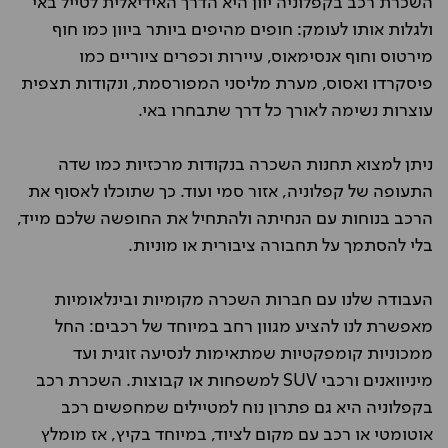
השכרת רכב בקפלוניה יוון היא הדרך האידיאלית לטייל באי
ולגלות אותו לעומק: חופים מהיפים ביותר ביוון כמו חוף
מירטוס וחוף אנסימאוס, עיירות וכפרים ציוריים כמו
פיסקרדו ואסוס, מערת מליסני המפורסמת, ונקודות תצפית
עוצרות נשימה לאורך כל דרך שתבחרו באי
.
ניתן למצוא תחנות השכרה בנקודות מרכזיות כמו שדה
התעופה של קפלוניה, אזור סמי ועוד. כך שתוכלו לאסוף את
הרכב בנוחות עם הנחיתה ולהתחיל את החופשה שלכם מייד,
בלי להסתמך על תחבורה ציבורית או מוניות
.
העבודה שלנו עם חברות השכרה מקומיות ובינלאומיות
מאפשרת לנו להציע מגוון רחב במיוחד של רכבים: החל
ממכוניות קומפקטיות שמתאימות לנסיעה זוגית ועד
מיניוואנים ורכבי
SUV
למשפחות או קבוצות. השכרת רכב
בקפלוניה היא גם פתרון נוח למטיילים שמחפשים רכב
אוטומטי או רכב עם מקום לציוד, במיוחד בקיץ, אז מומלץ