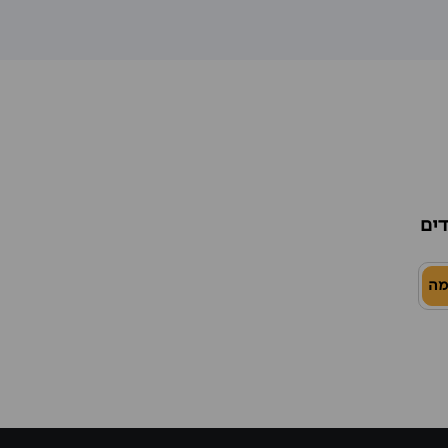
דים
מה