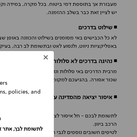
מעבורת אך בתוספת דמי ביטוח. בכל מקרה, במידה וקיי
יש לציין זאת כבר בשלב ההזמנה.
◾ שילוט בדרכים
לא כל הכבישים באי מסומנים בשילוט והכוונה באופן שב
באפליקציות ניווט, ולנסוע לאט ובתשומת לב רבה, בעי
◾ נהיגה בדרכים לא סלולות
מרבית הדרכים באי סלולות ונוחות לנסיעה, אך ישנן מספ
שכור אסורה. בהגיעכם למקומות אלה מומלץ לחנות בסמ
ers
ms, policies, and
Please note, this website is intended for Israeli customers only.
◾ איסור יציאה מהמדינה עם הרכב השכור
לתשומת לבכם - חל איסור לצאת מהמדינה למדינות שכ
ה
הרכב ביוון.
לתשומת לבך, אתר ז
לטיפים חשובים נוספים לגבי השכרת הרכב שלכם בחו"