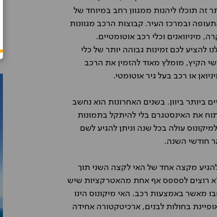
Ofel Elias
אתר זה תוכלו ליהנות ממגוון רחב במיוחד של
מהירות.
שכרתי רכב בסלוניקי, רכב נקי ומסודר
יתה מהירה ולא
בהתאם להזמנה, קבלת והחזרת הרכב
עופה ובמרכז העיר. קבוצות הרכב מגוונות
 חוויה
הייתה והמחיר היה מצוין! בהחלט אמליץ
רה, מיניוואנים וכלי רכב אוטומטיים.
על אופרן
להציע לכם זמינות גבוהה יותר של כלי
שי הקיץ, מומלץ מאוד להזמין את הרכב
יואן או רכב בעל גיר אוטומטי.
ם ביותר ביוון. בשנים האחרונות הוא נחשב
וח את האינסטגרם בלי להיתקל בתמונות
יקונוס עולה בכל שנה וניתן להגיע לשם
ר חודשי השנה.
להגיע מקצה אחד של האי לקצה השני תוך
 לא רוצים לפספס אף אחת מהאטרקציות שיש
חבו מאשר באמצעות רכב. האי מיקונוס הינו
ופיינת בחולות לבנים, ארכיטקטורה אחידה