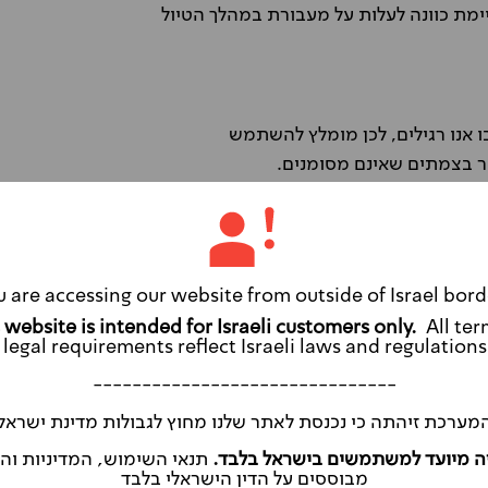
מת כוונה לעלות על מעבורת במהלך הטיול
ו אנו רגילים, לכן מומלץ להשתמש
קר בצמתים שאינם מסומנים.
ר דרכים שאינן סלולות והנסיעה בהן ברכב
וך ולהמשיך את הדרך היפה בהליכה.
u are accessing our website from outside of Israel bord
All ter
legal requirements reflect Israeli laws and regulations
-------------------------------
נות עם הרכב השכור עם כל ספקי השכרת
מערכת זיהתה כי נכנסת לאתר שלנו מחוץ לגבולות מדינת ישראל
ה מיועד למשתמשים בישראל בלבד.
תנאי השימוש, המדיניות ו
ל
לחצו כאן
מבוססים על הדין הישראלי בלבד