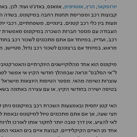
Shay Y
יורופקאר
,
הרץ
,
אוטויוניון
, אוואנס, באדג'ט ועוד. לכן, ב
קיבלנו את הרכב באתונה בשיא ה
וההחזרה אחרי 10 ימים הי
קבוצות רכב ומפריסת תחנות רחבה במיקונוס, בשדה הת
חיפשו כל מיני מכות לחייב אותנו.
ונעות בין כלי רכב קטנים, בינוניים, משפחתיים, רכבי יוק
טובה מאוד
העבודה עם מספר חברות השכרה במיקונוס מאפשרת לנו 
רכב, ועדיין, במיוחד אם אתם מתכננים לשכור רכב בחוד
מראש, במיוחד אם ברצונכם לשכור רכב גדול, סטיישן, מינ
מיקונוס הוא אחד מהלוקיישנים היוקרתיים והאטרקטיביי
ל"אי הסלבס" ונראה שבמהלך חודשי הקיץ אי אפשר לפת
עוצרות נשימה מהאי. מספר הטיסות היוצאות מישראל למ
בטיסה ישירה בחודשי הקיץ, או עם עצירה באתונה בשא
האי קטן יחסית ובאמצעות השכרת רכב במיקונוס ניתן 
חצי שעה, אך אם אתם מתכננים טיול למיקונוס ובאמת
לאי להציע, אין דרך טובה יותר לחקור אותו לאורכו ולרו
אחד מן האיים הקיקלידיים, קבוצת איים בים האגאי המא