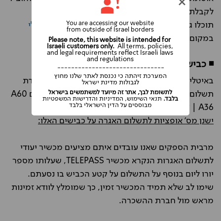
לקבלת קנס.
You are accessing our website
תוכלו גם להוריד
אפליקציה המאפשרת תשלום דיגיטלי
from outside of Israel borders
במקום מדבקה פיזית.
Please note, this website is intended for
Israeli customers only.
All terms, policies,
and legal requirements reflect Israeli laws
and regulations
◾ כבישי אגרה מיוחדים:
-------------------------------
המערכת זיהתה כי נכנסת לאתר שלנו מחוץ
באיטליה ישנם שלושה כבישי אגרה שאינם כוללים עמדת
לגבולות מדינת ישראל
לתשומת לבך, אתר זה מיועד למשתמשים בישראל
תשלום בכניסה בשם - Pedemontana שממוספרים A60
בלבד.
תנאי השימוש, המדיניות והדרישות המשפטיות
מבוססים על הדין הישראלי בלבד
| A59 | A36.
ישנן מס' אופציות לתשלום האגרה על כבישים האלו:
מרבית הספקים שאנו עובדים איתם מציעים מכשיר יעודי
לתשלום האגרות הנקרא מכשיר TELEPASS, שעלותו מספר
יורו ליום בנוסף על התשלום על קטע הכביש בו נסעתם.
שימו לב שלא תמיד המכשיר זמין, כך שמומלץ לוודא זמינות
מראש מול חברת ההשכרה.