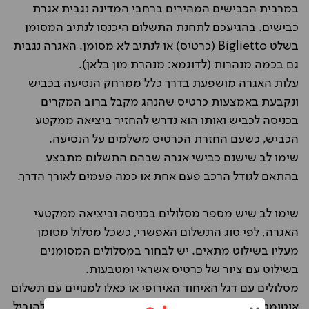
במרבית הכבישים המהירים ברחבי המדינה נגבית אגרת
כבישים. בהגיעכם לתחנת התשלום היכנסו לנתיב המסומן
בשלט Biglietto (כרטיס) או לנתיב לא מסומן. האגרה נגבית
גם בכמה מנהרות (לדוגמא: מנהרת מון בלאן).
עלות האגרה מושפעת בדרך כלל ממרחק הנסיעה בכביש
ונקבעת באמצעות כרטיס שהנהג מקבל ברוב המקרים
בכניסה לכביש ואותו הוא נדרש להחזיר ביציאה ממקטע
הכביש, כשעם החזרת הכרטיס משלמים על הנסיעה.
שימו לב שישנם כבישי אגרה שבהם התשלום מתבצע
בהתאם לגודל הרכב פעם אחת או כמה פעמים לאורך הדרך.
שימו לב שיש מספר מסלולים בכניסה וביציאה ממקטעי
האגרה, לפי סוג התשלום האפשרי, כשכל מסלול מסומן
מעליו בשילוט מתאים. יש לבחור במסלולים המסומנים
בשילוט עם ציור של כרטיס אשראי ומטבעות.
מסלולים עם דגל האיחוד האירופי או כאלו למנויים עם תשלום
אוטומטי רלוונטיים למקומיים בלבד, ומעבר בהם יכול להוביל