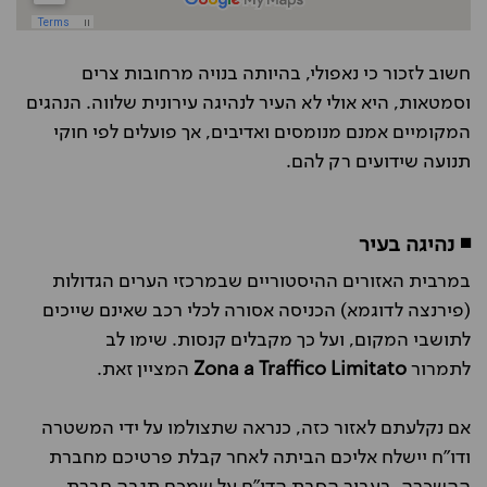
חשוב לזכור כי נאפולי, בהיותה בנויה מרחובות צרים
וסמטאות, היא אולי לא העיר לנהיגה עירונית שלווה. הנהגים
המקומיים אמנם מנומסים ואדיבים, אך פועלים לפי חוקי
תנועה שידועים רק להם.
◾ נהיגה בעיר
במרבית האזורים ההיסטוריים שבמרכזי הערים הגדולות
(פירנצה לדוגמא) הכניסה אסורה לכלי רכב שאינם שייכים
לתושבי המקום, ועל כך מקבלים קנסות. שימו לב
לתמרור
Zona a Traffico Limitato
המציין זאת.
אם נקלעתם לאזור כזה, כנראה שתצולמו על ידי המשטרה
ודו"ח יישלח אליכם הביתה לאחר קבלת פרטיכם מחברת
ההשכרה. בעבור הסבת הדו"ח על שמכם תגבה חברת