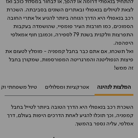
להתחיל בנאפולי דרומה או להפך, או לבחור במסלול כוכב ואז
לצאת לטיולים בנאפולי ובאתרים השונים בסביבתה. השכרת
רכב בנאפולי היא הדרך הנוחה ביותר להגיע אל אתרי החובה
הסמוכים, כמו חורבות העיר פומפיי, שהושמדה בעקבות
התפרצות וולקנית בשנת 79 לספירה, וכמובן חוף אמאלפי
היפהפה.
ואל תשכחו, אם אתם כבר בחבל קמפניה - מומלץ לטעום את
פיצות הנפוליטנה והמרגריטה המפורסמות, שמקורן בחבל
זה ממש!
המלצות לנהיגה
אטרקציות ומסלולים
טיול משפחתי וקנ
השכרת רכב בנאפולי היא הדרך הטובה ביותר לטייל בחבל
קמפניה, וכך תוכלו להגיע לאחת הדרכים היפות בעולם, דרך
אמלפי, עליה נספר בהמשך.