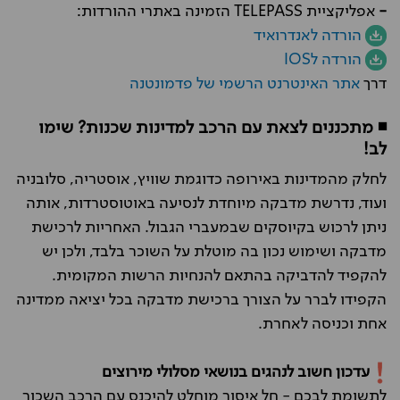
-
אפליקציית TELEPASS הזמינה באתרי ההורדות:
​
הורדה לאנדרואיד
​
הורדה לIOS
דרך
אתר האינטרנט הרשמי של פדמונטנה
◾ מתכננים לצאת עם הרכב למדינות שכנות? שימו
לב!
לחלק מהמדינות באירופה כדוגמת שוויץ, אוסטריה, סלובניה
ועוד, נדרשת מדבקה מיוחדת לנסיעה באוטוסטרדות, אותה
ניתן לרכוש בקיוסקים שבמעברי הגבול. האחריות לרכישת
מדבקה ושימוש נכון בה מוטלת על השוכר בלבד, ולכן יש
להקפיד להדביקה בהתאם להנחיות הרשות המקומית.
הקפידו לברר על הצורך ברכישת מדבקה בכל יציאה ממדינה
אחת וכניסה לאחרת.
עדכון חשוב לנהגים בנושאי מסלולי מירוצים
לתשומת לבכם - חל איסור מוחלט להיכנס עם הרכב השכור