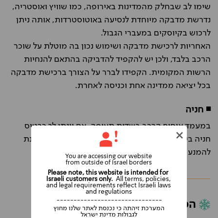
שימו לב שבחלק מהמדינות באירופה, כמו שוויץ ואוסטריה,
נדרשת מדבקה מיוחדת לנסיעה באוטוסטרדות, אותה ניתן
לרכוש בקיוסקים במעברי הגבול.
האחריות לרכישת מדבקה ושימוש נכון בה מוטלת על שוכר
הרכב בלבד, ולכן יש להקפיד להדביקה בהתאם להנחיות
הרשות המקומית. הקפידו לברר על הצורך ברכישת מדבקה
בכל יציאה ממדינה אחת וכניסה לאחרת.
◾
חניה
במעמד איסוף הרכב בשדות תעופה, אם יינתן לך כרטיס
חניה ביציאה, יש לשמור אותו עד להחזרת הרכב על מנת
להמנע מחיובים.
You are accessing our website
from outside of Israel borders
Please note, this website is intended for
Israeli customers only.
All terms, policies,
and legal requirements reflect Israeli laws
and regulations
-------------------------------
המלצות לנהיגה בקרקוב בחורף
המערכת זיהתה כי נכנסת לאתר שלנו מחוץ
לגבולות מדינת ישראל