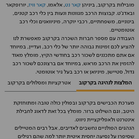
מובילות בקרקוב, ביניהן
קאר נט
, אלאמו,
קאר וויז
, יורופקאר
ובאדג'ט. קבוצות הרכב מגוונות ונעות בין כלי רכב קטנים,
בינוניים, משפחתיים, רכבי יוקרה, מיניוואנים וכלי רכב
אוטומטיים.
העבודה עם מספר חברות השכרה בקרקוב מאפשרת לנו
להציע לכם זמינות גבוהה יותר של כלי רכב, ועדיין, במיוחד
אם אתם מתכננים לשכור רכב בחודשי הקיץ, מומלץ מאוד
להזמין את הרכב מראש, במיוחד אם ברצונכם לשכור רכב
גדול, סטיישן, מיניואן או רכב בעל גיר אוטומטי.
המלצות לנהיגה בקרקוב
אטרקציות ומסלולים בקרקוב
מערכת הכבישים בקרקוב ובפולין כולה טובה ומתוחזקת
היטב, וגם השילוט ברור. מומלץ בכל זאת לדאוג לחבילת
אינטרנט ולאפליקציית ניווט.
הנהגים הפולניים נחשבים לאדיבים, אבל רבים המטיילים
שסיפרו על נסיעה יחסית איטית יותר למה שהם רגילים