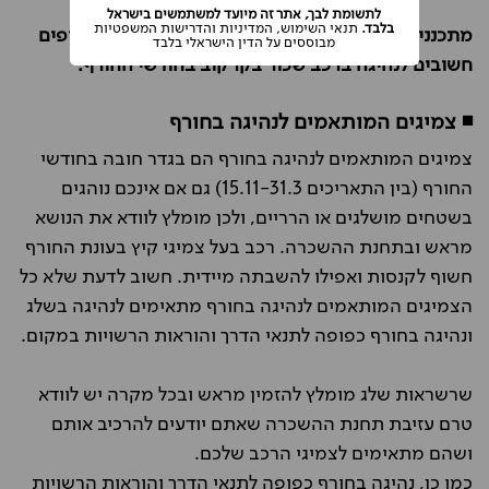
לתשומת לבך, אתר זה מיועד למשתמשים בישראל
בלבד.
תנאי השימוש, המדיניות והדרישות המשפטיות
מתכננים נסיעה לקרקוב בחורף? אספנו לכם מספר טיפים
מבוססים על הדין הישראלי בלבד
חשובים לנהיגה ברכב שכור בקרקוב בחודשי החורף:
◾ צמיגים המותאמים לנהיגה בחורף
צמיגים המותאמים לנהיגה בחורף הם בגדר חובה בחודשי
החורף (בין התאריכים 15.11-31.3) גם אם אינכם נוהגים
בשטחים מושלגים או הרריים, ולכן מומלץ לוודא את הנושא
מראש ובתחנת ההשכרה. רכב בעל צמיגי קיץ בעונת החורף
חשוף לקנסות ואפילו להשבתה מיידית. חשוב לדעת שלא כל
הצמיגים המותאמים לנהיגה בחורף מתאימים לנהיגה בשלג
ונהיגה בחורף כפופה לתנאי הדרך והוראות הרשויות במקום.
שרשראות שלג מומלץ להזמין מראש ובכל מקרה יש לוודא
טרם עזיבת תחנת ההשכרה שאתם יודעים להרכיב אותם
ושהם מתאימים לצמיגי הרכב שלכם.
כמו כן, נהיגה בחורף כפופה לתנאי הדרך והוראות הרשויות