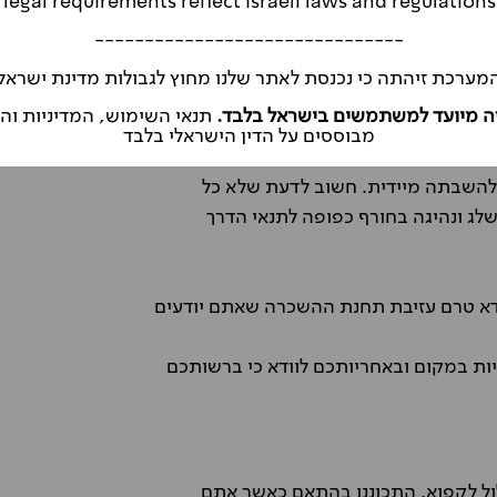
חשובים לנהיגה ברכב שכור בפולין בחודשי
legal requirements reflect Israeli laws and regulations
-------------------------------
מערכת זיהתה כי נכנסת לאתר שלנו מחוץ לגבולות מדינת ישראל
ה מיועד למשתמשים בישראל בלבד.
תנאי השימוש, המדיניות ו
צמיגים המותאמים לנהיגה בחורף הם בגדר חובה בחודשי החורף (בין התאריכים 15.11-31.3) גם אם
מבוססים על הדין הישראלי בלבד
ץ לוודא את הנושא מראש ובתחנת ההשכרה.
 להשבתה מיידית. חשוב לדעת שלא כל
לג ונהיגה בחורף כפופה לתנאי הדרך
דא טרם עזיבת תחנת ההשכרה שאתם יודעים
יות במקום ובאחריותכם לוודא כי ברשותכם
לול לקפוא, התכוננו בהתאם כאשר אתם