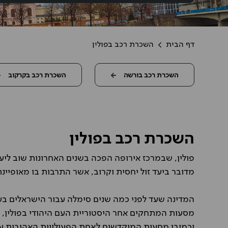
דף הבית
השכרת רכב בפולין
השכרת רכב בורשה
השכרת רכב בקרקוב
השכרת רכב בפולין
פולין, שבמרכז אירופה הפכה בשנים האחרונות שוב ליעד
Itzik Foremberg
מדובר ביעד זול יחסית וקרוב, אשר התרבות בו מאופיינ
פעם שלישית השנה שאני שוכר ר
בחו"ל דרך אופרן, יחס ושרות בר
גבוהה, מחיר אטרקטיבי תחרותי, 
המדינה שעד לפני כמה שנים סימלה עבור הישראלים בע
מסעות המתחקים אחר היסטוריית העם היהודי בפולין, הי
וכמובן מסעות המוקדשים לאחת הפעילויות האהובות על 