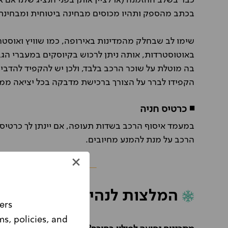
כבר בשלב ההזמנה (או לציין אותן בפני הנציג שלנו אם 
בכתב מהספק ותהיו מכוסים מבחינה ביטוחית ומבחינת 
שימו לב שבחלק מהמדינות באירופה, כמו שוויץ ואוסט
באוטוסטרדות, אותה ניתן לרכוש בקיוסקים במעברי הגב
בה מוטלת על שוכר הרכב בלבד, ולכן יש להקפיד להדב
הקפידו לברר על הצורך ברכישת מדבקה בכל יציאה ממד
◾ כרטיס חניה
במעמד איסוף הרכב בשדות תעופה, אם יינתן לך כרטיס 
הרכב על מנת להמנע מחיובים.
המלצות לנהיגה בפולין בחו
ers
ms, policies, and
Please note, this website is intended for Israeli customers only.