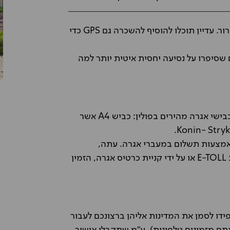
מערכת הכבישים טובה ומתוחזקת היטב, וגם השילוט ברור. עדיין תוכלו להוסיף להשכרה גם GPS כדי
 שסיפרו על נסיעה יחסית איטית יותר למה
החל מ- 01.12.2021 הוכנסו שינויים בשני מקטעים של כבישי אגרה מהירים בפולין: כביש A4 אשר
אמצעות תשלום במעברי אגרה. עתה,
השערים הוסרו והתשלום מתבצע באמצעות אפליקציית E-TOLL או על ידי קניית כרטיס אגרה, הזמין
ידו לסמן את המדינות אליהן ברצונכם לעבור