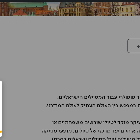
 פופולרי עבור המטיילים הישראליים.
צביקי גולד
ת במפגש בין העולם העתיק לעולם המודרני.
כב
מחירים תחרותיים ובעיקר שירות טוב.
מה
ממליץ!‎
יקר מוקד לטיולי שורשים משפחתיים או
א היום יעד מרכזי של טיולים, מופעי מוזיקה
מטיילים (ועל מטיילים ישראלים בפרט)