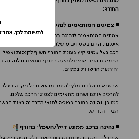
מתכננים נסיעה לפולין בחורף? אספנו לכם מספר טיפים 
החורף:
ה
◾ צמיגים המותאמים לנהיגה בחורף
לתשומת לבך, אתר ז
אינכם נוהגים בשטחים מושלגים או הרריים, ולכן מומל
רכב בעל צמיגי קיץ בעונת החורף חשוף לקנסות ואפילו
הצמיגים המותאמים לנהיגה בחורף מתאימים לנהיגה בש
והוראות הרשויות במקום.
שרשראות שלג מומלץ להזמין מראש ובכל מקרה יש לוו
להרכיב אותם ושהם מתאימים לצמיגי הרכב שלכם.
כמו כן, נהיגה בחורף כפופה לתנאי הדרך והוראות הרשו
הציוד הנדרש.
◾ נהיגה ברכב ממונע דיזל/חשמלי בחורף
שימו לב, בטמפרטורות נמוכות מאוד, דלק מסוג דיזל ע