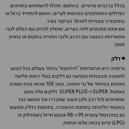
בכלל ברכבים פרטיים. בהתאם, תוכלו להשתמש בחניונים
הגדולים הממוקמים בכניסות לערים, ומשם להתנייד ברגל או
בתחבורה ציבורית למהלך הביקור בעיר.
אם אתם מתכננים לינה בערים, מומלץ לבדוק עם המלון לגבי
אפשרויות ההגעה עם הרכב ולגבי החנייה במקום או בחניון
סמוך.
◾ דלק
גרמניה היא מהמדינות "הירוקות" ביותר בעולם בכל הנוגע
לחשיבה סביבתית ומציעה גם דלקים בעלי רמות פליטה
נמוכות במיוחד של גזי חממה, כגון: 10E שהוא בנזין מעורב
באתנול, SUPER ו-SUPER PLUS. דלקים אלה אינם
מתאימים לכל רכב ולכן חשוב שתבררו את הנושא כבר
במעמד הלקיחה בתחנת ההשכרה. בתחנות הדלק תמצאו
גם בנזין נטול עופרת 95 ו-98 אוקטן ודיזל כשתדלוק גז
(LPG) קיים בכמה אלפי תחנות.