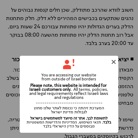
חשוב לוודא שהרכב מתודלק, שכן חלים קנסות גבוהים על
נהגים שנתקעים בכבישים המהירים ללא דלק. חלק מתחנות
הדלק בערים הגדולות יהיו פתוחות עבורכם 24 שעות ביום,
אבל רוב תחנות הדלק יהיו פתוחות מהשעה 08:00 בבוקר
עד 20:00 בערב בלבד.
◾ יציאה מגרמניה למדינות שכנות עם הרכב השכור
מבאדן באדן ניתן לצאת למדינות שכנות עם הרכב השכור.
You are accessing our website
הקפידו לסמן את המדינות אליהן ברצונכם לעבור כבר בשלב
from outside of Israel borders
ההזמנה (או לציין אותן בפני הנציג שלנו אם אתם מזמינים
Please note, this website is intended for
Israeli customers only.
All terms, policies,
and legal requirements reflect Israeli laws
טלפונית), ע"מ שתקבלו אישור בכתב מהספק ותהיו מכוסים
and regulations
מבחינה ביטוחית ומבחינת שירות הדרכים.
-------------------------------
המערכת זיהתה כי נכנסת לאתר שלנו מחוץ
לגבולות מדינת ישראל
לתשומת לבך, אתר זה מיועד למשתמשים בישראל
שימו לב שבחלק מהמדינות באירופה, כמו שוויץ ואוסטריה,
בלבד.
תנאי השימוש, המדיניות והדרישות המשפטיות
מבוססים על הדין הישראלי בלבד
נדרשת מדבקה מיוחדת לנסיעה באוטוסטרדות, אותה ניתן
לרכוש בקיוסקים במעברי הגבול.