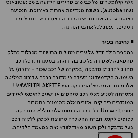
אלף קילומטרים של כבישים מהירים הידועה בשם אוטובאנס
(autobahns). בשונה ממדינות אחרות באירופה, הנסיעה
באוטובאנס היא חינם ואינה כרוכה באגרות או בתשלומים
נוספים. תענוג לכל אוהבי הנהיגה.
◾ נהיגה בעיר
במספר הולך וגדל של ערים מטילות הרשויות מגבלות כחלק
מהמאבק לשמירה על סביבה ירוקה. במסגרת זו כל רכב
מחויב להדביק מדבקה (במקרה של רכב שכור - ירוקה) על
השמשה הקדמית וזו מעידה כי מדובר ברכב שדירוג הפליטה
שלו מותר. שמה של המדבקה הוא UMWELTPLAKETTE
ומטרתה למנוע מכלי רכב מזהמים או ישנים להיכנס לאזורים
המוגדרים כירוקים. אזורים אלה מסומנים בתמרור
Umweltzone וכלי רכב הנכנסים אליהם ללא המדבקה -
כפופים לקנס. חברת ההשכרה מחויבת לספק ללקוח רכב
בעל מדבקה ולכן חשוב מאוד לוודא זאת במעמד הלקיחה.