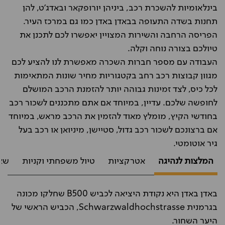
בינלאומיות להשכרת רכב, ביניהן יורופקאר ובאדג'ט, להן
תחנות בשדה התעופה בבאדן באדן כמו גם במרכז העיר.
הפריסה הרחבה והשירות המצויין יאפשרו לכם לתכנן את
טיולכם בצורה נוחה וקלה.
העבודה עם מספר חברות השכרה מאפשרת לנו להציע לכם
מגוון קבוצות רכב רחב בקטגוריות מחיר שונות המתאימות
לכל כיס, לצד זמינות גבוהה יותר להזמנת הרכב המושלם
לחופשה שלכם. עדיין, במיוחד אם אתם מתכננים לשכור רכב
בחודשי הקיץ, מומלץ מאוד להזמין את הרכב מראש, במיוחד
אם ברצונכם לשכור רכב גדול, סטיישן, מיניואן או רכב בעל
גיר אוטומטי.
המלצות לנהיגה
אטרקציות
טיול משפחתי וקניות
שא
באדן באדן היא נקודת היציאה לכביש B500 שחלקו מכונה
בגרמנית Schwarzwaldhochstrasse, הכביש הראשי של
היער השחור.