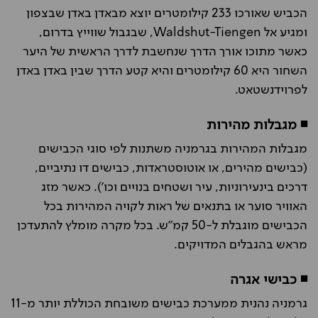
הכביש שאורכו 233 קילומטרים יוצא מבאדן באדן שבצפון
ומגיע אל Waldshut-Tiengen, שבגבול שווייץ בדרום,
כאשר מתוכו אורך הדרך שנחשבת לדרך הראשית של היער
השחור היא 60 קילומטרים והיא קטע הדרך שבין באדן באדן
לפרוידנשטאט.
◾
מגבלות מהירות
מגבלות המהירות בגרמניה משתנות לפי סוגי הכבישים
(כבישים מהירים, או אוטוסטראדות, כבישים דו נתיביים,
דרכים בינעירוניות, עיר ושטחים בנויים וכו'). כאשר מזג
האוויר סוער או בתנאים של ראות לקויה המהירות בכל
הכבישים מוגבלת ל-50 קמ"ש. בכל מקרה מומלץ להתעדכן
מראש בהגבלים המדויקים.
◾
כבישי אגרה
גרמניה נהנית ממערכת כבישים משובחת הכוללת יותר מ-11