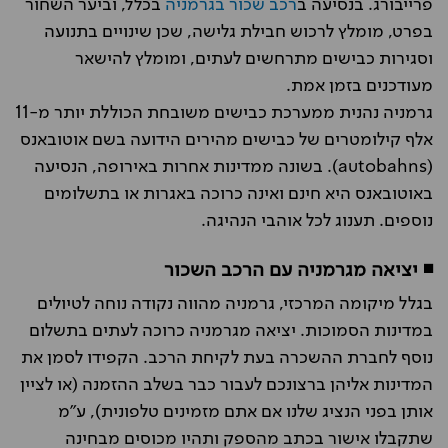
פרייבורג. בנסיעה ב
רכב שכור בגרמניה
בכלל, וביער השחור
בפרט, מומלץ לרכוש חבילת גלישה, שכן שינויים בתנועה
וסגירות כבישים מתרחשים לעתים, ומומלץ להישאר
מעודכנים בזמן אמת.
גרמניה נהנית ממערכת כבישים משובחת הכוללת יותר מ-11
אלף קילומטרים של כבישים מהירים הידועה בשם אוטובאנס
(autobahns). בשונה ממדינות אחרות באירופה, הנסיעה
באוטובאנס היא חינם ואינה כרוכה באגרות או בתשלומים
נוספים. תענוג לכל אוהבי הנהיגה.
◾ יציאה מגרמניה עם הרכב השכור
בגלל מיקומה המרכזי, גרמניה מהווה נקודה נוחה לטיולים
במדינות הסמוכות. יציאה מגרמניה כרוכה לעתים בתשלום
נוסף לחברת ההשכרה בעת לקיחת הרכב. הקפידו לסמן את
המדינות אליהן ברצונכם לעבור כבר בשלב ההזמנה (או לציין
אותן בפני הנציג שלנו אם אתם מזמינים טלפונית), ע"מ
שתקבלו אישור בכתב מהספק ותהיו מכוסים מבחינה