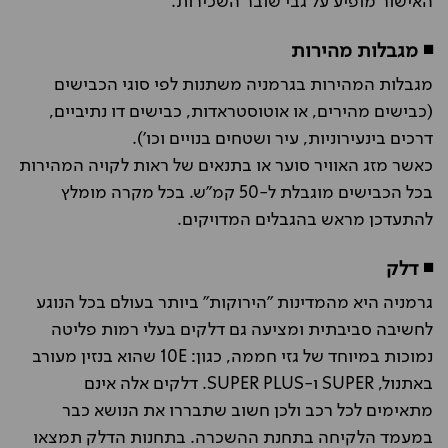
האישור מופיע על גבי שובר השכירות.
◾ מגבלות מהירות
מגבלות המהירות בגרמניה משתנות לפי סוגי הכבישים
(כבישים מהירים, או אוטוסטראדות, כבישים דו נתיביים,
דרכים בינעירוניות, עיר ושטחים בנויים וכו').
כאשר מזג האוויר סוער או בתנאים של ראות לקויה המהירות
בכל הכבישים מוגבלת ל-50 קמ"ש. בכל מקרה מומלץ
להתעדכן מראש בהגבלים המדויקים.
◾ דלק
גרמניה היא מהמדינות "הירוקות" ביותר בעולם בכל הנוגע
לחשיבה סביבתית ומציעה גם דלקים בעלי רמות פליטה
נמוכות במיוחד של גזי חממה, כגון: 10E שהוא בנזין מעורב
באתנול, SUPER ו-SUPER PLUS. דלקים אלה אינם
מתאימים לכל רכב ולכן חשוב שתבררו את הנושא כבר
במעמד הלקיחה בתחנת ההשכרה. בתחנות הדלק תמצאו