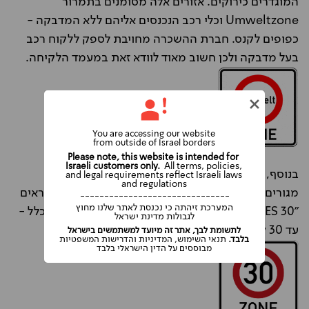
המוגדרים כירוקים. אזורים אלה מסומנים בתמרור
Umweltzone וכלי רכב הנכנסים אליהם ללא המדבקה -
כפופים לקנס. חברת ההשכרה מחויבת לספק ללקוח רכב
בעל מדבקה ולכן חשוב מאוד לוודא זאת במעמד הלקיחה.
You are accessing our website
from outside of Israel borders
Please note, this website is intended for
Israeli customers only.
All terms, policies,
בנוסף, באזורים מסוימים בתוך העיר (בעיקר בשכונות
and legal requirements reflect Israeli laws
and regulations
מגורים וסמוך למוסדות חינוכיים), קיימים שלטים הנקראים
-------------------------------
המערכת זיהתה כי נכנסת לאתר שלנו מחוץ
"30 ZONES" בהם המהירות המותרת נמוכה מבדרך כלל -
לגבולות מדינת ישראל
עד 30 קמ"ש בלבד.
לתשומת לבך, אתר זה מיועד למשתמשים בישראל
בלבד.
תנאי השימוש, המדיניות והדרישות המשפטיות
מבוססים על הדין הישראלי בלבד