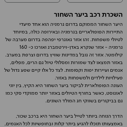
השכרת רכב ביער השחור
היער השחור הממוקם בדרום גרמניה הוא אחד מיעדי
התיירות הפופולאריים בגרמניה ובאירופה כולה, במיוחד
לטיולי משפחות. זהו אזור גאוגרפי יפהפה בדרום מערבה של
גרמניה - אזור שנקרא באדן-וירטמברג ואורכו כ- 160
קילומטר. אזור זה גובל במדינות שוויץ בדרום וצרפת במערב.
באזור תמצאו לצד שמורות ומסלולי טיול גם הרים, מפלים,
אגמים ועיירות יפות וקסומות. לצד כל אלו קיים שפע גדול של
פעילויות לילדים ולמשפחות באזור.
העונה הפופולארית לביקור ביער השחור היא הקיץ, בין יוני
לאוגוסט, כאשר בחורף הטיולים באזור יותר ממוקדי סקי כמו
גם בביקורים בשווקי חג המולד השונים.
הדרך הנוחה ביותר לטייל ביער השחור היא ברכב שכור,
באמצעותו תוכלו להגיע ביתר קלות ובחופשיות לכל האגמים,