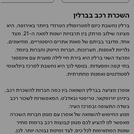
השכרת רכב בברלין
ברלין נחשבת כיום למטרופולין הטרנדי ביותר באירופה. היא
מציגה שילוב מרתק בין תרבויות ישנות למאה ה-21. מצד
אחד, מדובר בביתם של מאות אתרים היסטוריים, מוזיאונים,
גלריות לאמנות, תערוכות, חברות הייטק וחברות ביומד,
ומהצד השני ברלין היא בירת חיי לילה סוערת עם אינספור
בתי קפה ומסעדות. בנוסף לכך היא נחשבת למרכז בינלאומי
לסטודנטים ואמנות מחתרתית.
אופרן מציעה בברלין השוואה בין כמה חברות להשכרת רכב,
ביניהן יורופקאר, טריפטי ובאדג'ט, המאפשרות לשכור רכב
בשדה התעופה ובמרכז העיר.
מנוע החיפוש להשוואה של אופרן עם מגוון חברות השכרה
מאפשר לנו להציע לכם מגוון קבוצות רכב ברמות מחיר
שונות המתאימות לכל כיס, לצד זמינות גבוהה יותר. לכן,