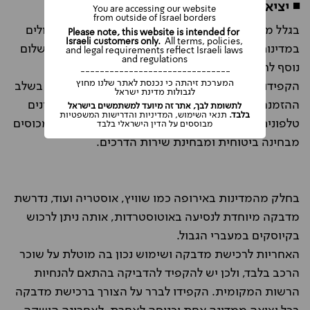
◾ יציאה מחוץ לגרמניה עם הרכב השכור
You are accessing our website
from outside of Israel borders
בגלל מיקומה המרכזי, גרמניה מהווה נקודה נוחה לטיולים
Please note, this website is intended for
Israeli customers only.
All terms, policies,
במדינות הסמוכות. יציאה מגרמניה כרוכה לעתים בתשלום
and legal requirements reflect Israeli laws
and regulations
נוסף לחברת ההשכרה בעת לקיחת הרכב.
-------------------------------
המערכת זיהתה כי נכנסת לאתר שלנו מחוץ
הקפידו לסמן את המדינות אליהן ברצונכם לעבור כבר בשלב
לגבולות מדינת ישראל
ההזמנה (או לציין אותן בפני הנציג שלנו אם אתם מזמינים
לתשומת לבך, אתר זה מיועד למשתמשים בישראל
בלבד.
תנאי השימוש, המדיניות והדרישות המשפטיות
טלפונית), ע"מ שתקבלו אישור בכתב מהספק ותהיו מכוסים
מבוססים על הדין הישראלי בלבד
מבחינה ביטוחית ומבחינת שירות הדרכים.
בחלק מהמדינות באירופה כמו שוויץ, אוסטריה ועוד, נדרשת
מדבקה מיוחדת לנסיעה באוטוסטרדות, אותה ניתן לרכוש
בקיוסקים במעברי הגבול.
האחריות לרכישת מדבקה ושימוש נכון בה מוטלת על שוכר
הרכב בלבד, ולכן יש להקפיד להדביקה בהתאם להנחיות
הרשות המקומית. הקפידו לברר על הצורך ברכישת מדבקה