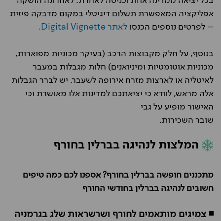
בכל יציאה ממדינה אחת וכניסה לאחרת. לאחרונה הושקה
אפליקציה המאפשרת תשלום דיגיטלי במקום מדבקה פיזית
– לפרטים נוספים הכנסו
לאתר Digital Vignette.
בנוסף, על חלק מקבוצות הרכב (בעיקר מכוניות מפוארות,
מכוניות אוטומטיות ומיניואנים) חלות מגבלות במעבר
לאיטליה או לארצות מזרח אירופה לשעבר. יש לברר הגבלות
אלה מראש, לוודא כי יציאתכם למדינות אלו מאושרת וכי
האישור מופיע על גבי
שובר השכירות.
המלצות לנהיגה בברלין בחורף
מתכננים חופשה בברלין בחורף? אספנו לכם כמה טיפים
חשובים לנהיגה בברלין בחודשי החורף
◾ צמיגים מותאמים לחורף ושרשראות שלג בגרמניה