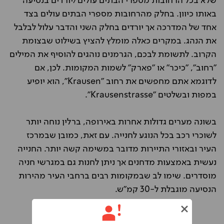
שלא בכל הרחובות מספרי הבתים עולים/יורדים בנסיעה
באותו כיוון. בחלק מהרחובות מספרי הבתים עולים בצד
אחד של המדרכה אך יורדים בחלק השני והדבר עלול לבלבל
את הנהג. במקרים כאלה מומלץ להציץ בשילוט שבצומת
הקרוב. לתשומת לבכם, הגרמנים נוהגים להוסיף את המילים
"רחוב", "כיכר" או "פארק" לשמות המקומות. לכן, אם
לדוגמא אתם מחפשים את רחוב "Krausen", הוא יופיע
במפות ובשלטים "Krausenstrasse".
בשונה מערים גדולות אחרות באירופה, ברלין נוחה יותר
לשוכרי רכב בכל הנוגע לחנייה. עם זאת, כמובן שבמרכז
העיר ובאזורי התיירות מדובר במשימה קשה יותר. החנייה
נעשית באמצעות מדחנים אך ניתן לחנות גם במגרשי חניה
מוסדרים. שימו לב שבמקומות רבים ברחבי העיר מהירות
הנסיעה מוגבלת ל-30 קמ"ש.