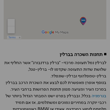
◾ תחנות השכרה בברלין
לברלין נמל תעופה מרכזי- "ברלין ברדנבורג" אשר החליף את
שלושת שדות התעופה שקדמו לו- ברלין-טגל,
ברלין-טמפלהוף וברלין-שונפלד.
בנוסף אופרן מאפשרת לכם לבצע את השכרת הרכב בברלין
במרכז העיר ומציעה מגוון תחנות הפרושות ברחבי העיר.
בגרמניה
בכלל, ובברלין בפרט ישנו המבחר הגדול ביותר של
רכבי יוקרה במחירים נמוכים ומשתלמים, אז אם תמיד
חלמתם לנסוע במרדצס, אאודי או BMW באוטוסטרדות