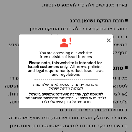
באחד מכבישים אלה כדי להימנע מקנסות.
◾ חובת החזקת נשיפון ברכב
החוק בצרפת קובע כי חלה חובת החזקת נשיפון
ברכב.
נשיפון, או בצרפתית Ethylotest, הוא אביזר
המשמש לבדיקת רמת האלכוהול בדם. הקפידו לברר מידע
נוסף לגביו בתחנת ההשכרה בעת לקיחת הרכב.
You are accessing our website
from outside of Israel borders
Please note, this website is intended for
Israeli customers only.
All terms, policies,
◾ מתכננים לצאת מליון למדינות שכנות?
and legal requirements reflect Israeli laws
and regulations
מליון ניתן לצאת למדינות שכנות עם הרכב השכור. הקפידו
-------------------------------
המערכת זיהתה כי נכנסת לאתר שלנו מחוץ
לסמן את המדינות אליהן ברצונכם לעבור כבר בשלב ההזמנה
לגבולות מדינת ישראל
(או לציין אותן בפני הנציג שלנו אם אתם מזמינים טלפונית),
לתשומת לבך, אתר זה מיועד למשתמשים בישראל
בלבד.
תנאי השימוש, המדיניות והדרישות המשפטיות
ע"מ שתקבלו אישור בכתב מהספק ותהיו מכוסים מבחינה
מבוססים על הדין הישראלי בלבד
ביטוחית ומבחינת שירות הדרכים.
שימו לב שבחלק מהמדינות באירופה, כמו שוויץ ואוסטריה,
נדרשת מדבקה מיוחדת לנסיעה באוטוסטרדות, אותה ניתן