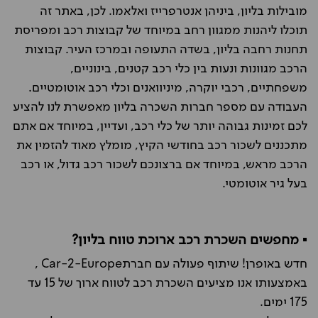
מובילות בליון, ביניהן אנטרפרייז ואלאמו. לכן, באתר זה
תוכלו ליהנות ממגוון רחב במיוחד של קבוצות רכב ומפריסת
תחנות רחבה בליון, בשדה התעופה ובמרכז העיר. קבוצות
הרכב מגוונות ונעות בין כלי רכב קטנים, בינוניים,
משפחתיים, רכבי יוקרה, מיניוואנים וכלי רכב אוטומטיים.
העבודה עם מספר חברות השכרה בליון מאפשרת לנו להציע
לכם זמינות גבוהה יותר של כלי רכב, ועדיין, במיוחד אם אתם
מתכננים לשכור רכב בחודשי הקיץ, מומלץ מאוד להזמין את
הרכב מראש, במיוחד אם ברצונכם לשכור רכב גדול, או רכב
בעל גיר אוטומטי.
▪️ מחפשים השכרת רכב ארוכת טווח בליון?
חדש באופרן! שיתוף פעולה עם חברתCar-2-Europe ,
באמצעותו אנו מציעים השכרת רכב לטווח ארוך של 15 עד
175 ימים.