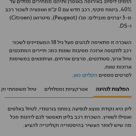
הזמינו ליסינג באירופה באופרן ותיהנו ממחירים מוזלים עד
40%, ביטוח מקיף, רכב חדש עם 0 ק"מ ואופציה לשכור רכב
מ-3 יצרנים מובילים: פג'ו (Peugeot), סיטרואן (Citroen)
ו-DS.
השכרה זו מתאימה לנהגים מעל גיל 18 המעוניינים לשכור
רכב לתקופה ארוכה מסיבות שונות כמו: תיירים המתכננים
טיול ארוך, סטודנטים, מרצים אורחים, ועיתונאים במשימות
ארוכות טווח.
לפרטים נוספים
הקליקו כאן.
המלצות לנהיגה
אטרקציות ומסלולים
טיול משפחתי וקנ
ליון היא נקודת מוצא לנסיעה במחוז בורגונדי, לטיול באלפים
ואפילו לשוויץ. השכרת רכב בליון תאפשר לכם ליהנות מכל
מה שיש לאזור העשיר בהיסטוריה וקולינריה להציע.