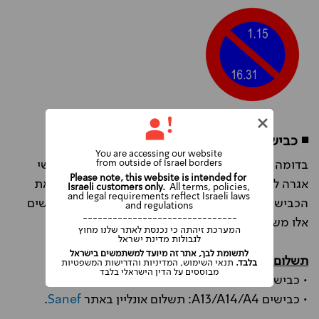
◾
כבישי אגרה "Free Flow"
You are accessing our website
from outside of Israel borders
בדומה לכביש 6 בישראל, בצרפת פועלת מערכת כבישי
Please note, this website is intended for
אגרה ללא עמדות תשלום בשם Free Flow, הכוללת את
Israeli customers only.
All terms, policies,
and legal requirements reflect Israeli laws
הכבישים A13, A4, A79 ו- A14. אגרות המעבר בכבישים
and regulations
-------------------------------
אלו משולמות באחת מהאופציות הבאות:
המערכת זיהתה כי נכנסת לאתר שלנו מחוץ
לגבולות מדינת ישראל
לתשומת לבך, אתר זה מיועד למשתמשים בישראל
תשלום מקוון:
בלבד.
תנאי השימוש, המדיניות והדרישות המשפטיות
מבוססים על הדין הישראלי בלבד
• כביש A79: תשלום אונליין באתר
Aliae
.
• כבישים A13/A14/A4: תשלום אונליין באתר
Sanef
.