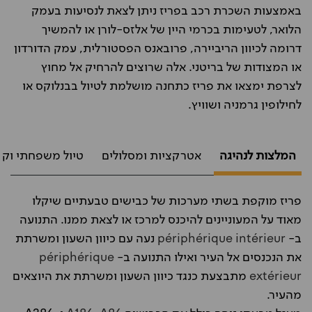
באמצעות השכרת רכב בפריז ניתן לצאת לנסיעות בעמק
הלואר, לטעימות בכרמי היין של אלזס-לורן או להמשיך
דרומה לכיוון הריביירה, פרובאנס הפסטורלית, עמק הדורדון
או המצודות של בריטני. אלה שרוצים להרחיק אל מחוץ
לצרפת ימצאו את פריז כתחנה מושלמת לטיול בבנלוקס או
לחילופין גרמניה ושוויץ.
המלצות לנהיגה
אטרקציות ומסלולים
טיול משפחתי וקנ
פריז מוקפת בשתי מערכות של כבישים טבעתיים שיקלו
מאוד על המעוניינים להיכנס למרכז או לצאת ממנו. התנועה
ב-
périphérique intérieur
נעה עם כיוון השעון ומשרתת
את הנכנסים אל העיר ואילו התנועה ב-
périphérique
extérieur
מתבצעת כנגד כיוון השעון ומשרתת את היוצאים
מהעיר.