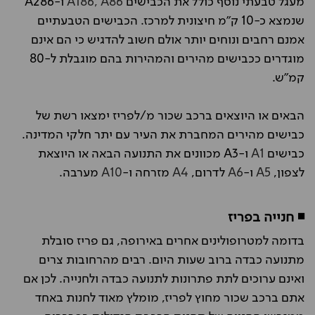
מעגל טבעתי נוסף כולל את הכבישים
A186, A86
ו-A286
שנמצא כ-10 ק"מ חיצונית למרכז. הכבישים הטבעתיים
אמנם רחבים ונוחים יותר אולם חשוב להדגיש כי הם אינם
מוגדרים ככבישים מהירים והמהירות בהם מוגבלת ל-80
קמ"ש.
הבאים או היוצאים ברכב שכור מ/לפריז ימצאו רשת של
כבישים מהירים המחברת את העיר עם יתר חלקי המדינה.
כבישים
A1
ו-A3 מכוונים את התנועה הבאה או היוצאת
לצפון,
A5
ו-
A6
לדרום,
A4
מזרחה ו-
A10
מערבה.
◾ חנייה בפריז
בדומה למטרופולינים אחרים באירופה, גם פריז סובלת
מתנועה כבדה ברוב שעות היום. רבים מהרחובות צרים
ואינם ערוכים לתת פתרונות לתנועה כבדה ולחנייה. לכן אם
אתם ברכב שכור מחוץ לפריז, מומלץ מאוד לחנות באחד