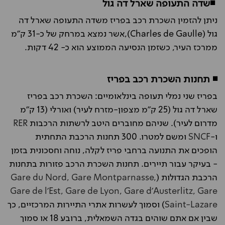
◾שדה התעופה שארל דה גול
ניתן להזמין השכרת רכב בפריז משדה התעופה שארל דה
גול (Charles de Gaulle),אשר נמצא במרחק של כ-31 ק"מ
ממרכז העיר, כשזמן הנסיעה הממוצע הוא כ- 42 דקות.
◾ תחנות השכרת רכב בפריז
בפריז שני נמלי תעופה בינלאומיים: השכרת רכב בפריז
שארל דה גול (25 ק"מ מצפון-מזרח לעיר) ואורלי (13 ק"מ
מדרום לעיר). שניהם מחוברים היטב לרשתות הרכבות
RER
ו-
SNCF
ומשם למטרו. 300 תחנות הרכבת התחתית
הופכים את התנועה ברחבי פריז לקלה, נוחה וחסכונית בזמן
- בעיקר עבור תיירים. תחנות השכרת הרכב פזורות בתחנות
הרכבת הגדולות (
Gare du Nord, Gare Montparnasse,
Gare de l'Est, Gare de Lyon, Gare d'Austerlitz, Gare
Saint-Lazare
) וסמוך לעשרות אתרי התיירות המרכזיים, כך
שבין אם אתם שוהים בגדה השמאלית, ברובע 18 או סמוך