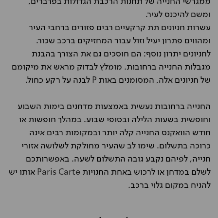
ממגרשי החנייה של תחנות הרכבת הגדולות בפרברים,
ומשם להיכנס לעיר.
עשרות חניונים תת קרקעיים רבים פזורים ברחבי העיר
ומהווים פתרון יעיל וזול עבור המחזיקים ברכב שכור.
לחניונים יתרון נוסף: הם חוסכים גם את הצורך בהבנת
מגבלות החנייה ברחובות. מומלץ לבדוק מראש את מיקומם
של חניונים אלה, המסומנים באות
P
לבנה על רקע כחול.
החנייה ברחובות נעשית באמצעות מדחנים בימות השבוע
וחופשית בשעות הלילה ובסופי שבוע. במהלך חופשות או
חודש הוואקנס החנייה קלה יותר ובמקומות רבים אינה
כרוכה בתשלום. שימו לב שהעיר מחולקת לשלושה אזורי
חנייה, לפיהם נקבע גובה התשלום לשעה. באפשרותכם
לשלם במדחן או לרכוש באחת החנויות
Paris Carte
אותו יש
להניח במקום גלוי ברכב.