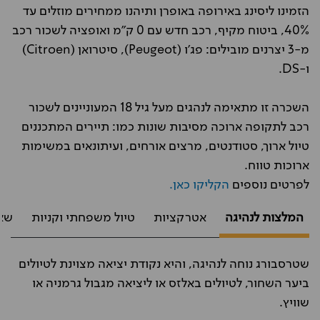
הזמינו ליסינג באירופה באופרן ותיהנו ממחירים מוזלים עד
40%, ביטוח מקיף, רכב חדש עם 0 ק"מ ואופציה לשכור רכב
מ-3 יצרנים מובילים: פג'ו (Peugeot), סיטרואן (Citroen)
ו-DS.
השכרה זו מתאימה לנהגים מעל גיל 18 המעוניינים לשכור
רכב לתקופה ארוכה מסיבות שונות כמו: תיירים המתכננים
טיול ארוך, סטודנטים, מרצים אורחים, ועיתונאים במשימות
ארוכות טווח.
לפרטים נוספים
הקליקו כאן.
המלצות לנהיגה
אטרקציות
טיול משפחתי וקניות
שא
שטרסבורג נוחה לנהיגה, והיא נקודת יציאה מצוינת לטיולים
ביער השחור, לטיולים באלזס או ליציאה מגבול גרמניה או
שוויץ.