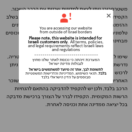
משטרסבורג ניתן לצאת למדינות שכנות עם הרכב השכור.
הקפידו לסמן את המדינות אליהן ברצונכם לעבור כבר בשלב
ההזמנה (או לציין אותן בפני הנציג שלנו אם אתם מזמינים
You are accessing our website
from outside of Israel borders
טלפונית), ע"מ שתקבלו אישור בכתב מהספק ותהיו מכוסים
Please note, this website is intended for
מבחינה ביטוחית ומבחינת שירות הדרכים.
Israeli customers only.
All terms, policies,
and legal requirements reflect Israeli laws
and regulations
-------------------------------
שימו לב שבחלק מהמדינות באירופה, כמו שוויץ ואוסטריה,
המערכת זיהתה כי נכנסת לאתר שלנו מחוץ
לגבולות מדינת ישראל
נדרשת מדבקה מיוחדת לנסיעה באוטוסטרדות, אותה ניתן
לתשומת לבך, אתר זה מיועד למשתמשים בישראל
לרכוש בקיוסקים במעברי הגבול.
בלבד.
תנאי השימוש, המדיניות והדרישות המשפטיות
מבוססים על הדין הישראלי בלבד
האחריות לרכישת מדבקה ושימוש נכון בה מוטלת על שוכר
הרכב בלבד, ולכן יש להקפיד להדביקה בהתאם להנחיות
הרשות המקומית. הקפידו לברר על הצורך ברכישת מדבקה
בכל יציאה ממדינה אחת וכניסה לאחרת.