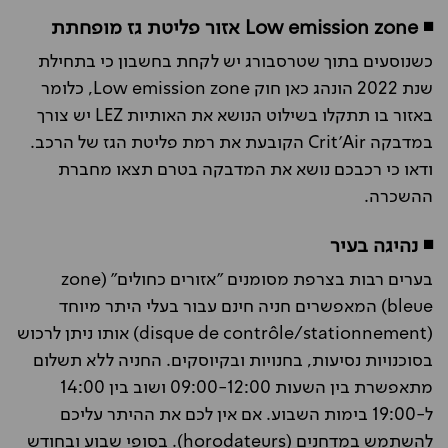
◾ Low emission zone אזור פליטת גז מופחתת
כשנוסעים בתוך שטרסבורג יש לקחת בחשבון כי בתחילת
שנת 2022 הונהג כאן חוק Low emission zone, כלומר
באזור בו תתקלו בשילוט הנושא את האותיות LEZ יש צורך
במדבקה Crit’Air הקובעת את רמת פליטת הגז של הרכב.
ודאו כי רכבכם נושא את המדבקה בטרם תצאו מחברת
ההשכרה.
◾ נהיגה בעיר
בערים רבות בצרפת מסומנים "אזורים כחולים" (zone
bleue) המאפשרים חניה חינם עבור בעלי היתר מיוחד
(disque de contrôle/stationnement) אותו ניתן לרכוש
בסוכנויות נסיעות, בחנויות ובקיוסקים. החניה ללא תשלום
מתאפשרת בין השעות 09:00-12:00 ושוב בין 14:00
ל-19:00 בימות השבוע. אם אין לכם את ההיתר עליכם
להשתמש במדחנים (horodateurs). בסופי שבוע ובחודש