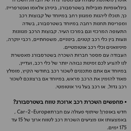
אופרן משתפת פעולה עם מספר גדול של חברות השכרה
בינלאומיות מובילות בשטרסבורג, ביניהן אלאמו ואנטרפרייז.
כך, תוכלו ליהנות ממגוון רחב במיוחד של קבוצות רכב
ומפריסת תחנות רחבה במיוחד בשטרסבורג, בשדה
התעופה המרכזי וגם במרכז העיר. קבוצות הרכב מגוונות
ונעות בין כלי רכב קטנים, בינוניים, משפחתיים, רכבי יוקרה,
מיניוואנים וכלי רכב אוטומטיים.
העבודה עם מספר חברות השכרה בשטרסבורג מאפשרת
לנו להציע לכם זמינות גבוהה יותר של כלי רכב, ועדיין,
במיוחד אם אתם מתכננים לשכור רכב בחודשי הקיץ, מומלץ
מאוד להזמין את הרכב מראש, במיוחד אם ברצונכם לשכור
רכב גדול, או רכב בעל גיר אוטומטי.
▪️ מחפשים השכרת רכב ארוכת טווח בשטרסבורג?
חדש באופרן! שיתוף פעולה עם חברתCar-2-Europe ,
באמצעותו אנו מציעים השכרת רכב לטווח ארוך של 15 עד
175 ימים.