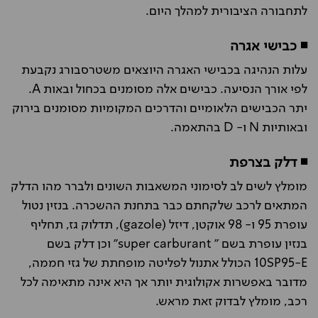
לתחבורה הציבורית למהלך היום.
◾ כבישי אגרה
עלות הנהיגה בכבישי האגרה היוצאים משטרסבורג נקבעת
לפי אורך הנסיעה. כבישים אלה מסומנים בכחול ובאות A.
יתר הכבישים הלאומיים והדרכים המקומיות מסומנים בירוק
ובאותיות
N
ו-
D
בהתאמה.
◾ דלק בצרפת
מומלץ לשים לב לסימוני המשאבות השונים ולברר מהו הדלק
המתאים לרכב שלקחתם כבר בתחנת ההשכרה. בנזין נטול
עופרת 95 ו- 98 אוקטן, דיזל (
gazole
), תדלוק גז, תחליף
בנזין עופרת בשם "
super carburant
" וכן דלק בשם
SP95-E
10 הכולל אתנול לפליטה מופחתת של גזי חממה,
מדובר באפשרות אקולוגית יותר אך היא אינה מתאימה לכל
רכב, מומלץ לבדוק זאת מראש.