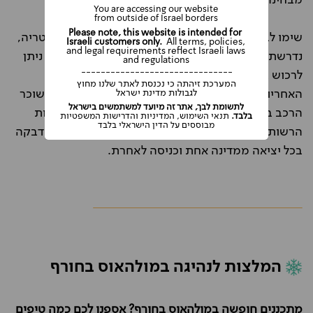
מבחינה ביטוחית ומבחינת שירות הדרכים.
You are accessing our website
from outside of Israel borders
Please note, this website is intended for
שימו לב שבחלק מהמדינות באירופה, כמו שוויץ ואוסטריה,
Israeli customers only.
All terms, policies,
and legal requirements reflect Israeli laws
נדרשת מדבקה מיוחדת לנסיעה באוטוסטרדות, אותה ניתן
and regulations
-------------------------------
לרכוש בקיוסקים במעברי הגבול.
המערכת זיהתה כי נכנסת לאתר שלנו מחוץ
האחריות לרכישת מדבקה ושימוש נכון בה מוטלת על שוכר
לגבולות מדינת ישראל
לתשומת לבך, אתר זה מיועד למשתמשים בישראל
הרכב בלבד, ולכן יש להקפיד להדביקה בהתאם להנחיות
בלבד.
תנאי השימוש, המדיניות והדרישות המשפטיות
מבוססים על הדין הישראלי בלבד
הרשות המקומית. הקפידו לברר על הצורך ברכישת מדבקה
בכל יציאה ממדינה אחת וכניסה לאחרת.
המלצות לנהיגה במולהאוס בחורף
מתכננים חופשה במולהאוס בחורף? אספנו לכם כמה טיפים