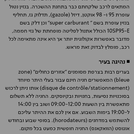
המתאים לרכב שלקחתם כבר בתחנת ההשכרה. בנזין נטול
עופרת 95 ו- 98 אוקטן, דיזל (
gazole
), תדלוק גז, תחליף
בנזין עופרת בשם "
super carburant
" וכן דלק בשם
SP95-E
10 הכולל אתנול לפליטה מופחתת של גזי חממה,
מדובר באפשרות אקולוגית יותר אך היא אינה מתאימה לכל
רכב, מומלץ לבדוק זאת מראש.
◾ נהיגה בעיר
בערים רבות בצרפת מסומנים "אזורים כחולים" (zone
bleue) המאפשרים חניה חינם עבור בעלי היתר מיוחד
(disque de contrôle/stationnement) אותו ניתן לרכוש
בסוכנויות נסיעות, בחנויות ובקיוסקים. החניה ללא תשלום
מתאפשרת בין השעות 09:00-12:00 ושוב בין 14:00
ל-19:00 בימות השבוע. אם אין לכם את ההיתר עליכם
להשתמש במדחנים (horodateurs). בסופי שבוע ובחודש
אוגוסט (הוואקאנס) החניה חופשית כמעט בכל מקום.