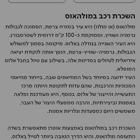
השכרת רכב במולהאוס
מולהאוס (או מולוז) היא עיר במזרח צרפת, הסמוכה לגבולות
גרמניה ושוויץ, וממוקמת כ-100 ק"מ דרומית לשטרסבורג.
היא העיר השנייה בגודלה באלזס. מיקומה בסמוך למשולש
הגבולות, גרמניה-שוויץ-צרפת, הופך אותה לנקודת יציאה
אידיאלית לטיולים במדינות אלה, בשילוב עם טיול בחבל אלזס
המופלא.
העיר ידועה במיוחד בשל המוזיאונים שבה, בייחוד מוזיאוני
המכוניות והרכבות, שהם עדות לתקופת היותה מרכז
התעשייה והייצור של אלזס. בנוסף, היא מעודכנת ומלאה
באמנות וביצירתיות, והרבה ממפעלי היצור של העבר,
משמשים היום כמסעדות וגלריות אמנות.
השכרת רכב במולהאוס באמצעות אופרן מתאפשרת בשדה
התעופה מולהאוס, והיא הדרך הטובה ביותר לטייל באלזס,