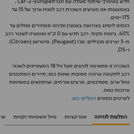
חדש באופרן! שיתוף פעולה עם חברתCar-2-Europe ,
באמצעותו אנו מציעים השכרת רכב לטווח ארוך של 15 עד
175 ימים.
הזמינו ליסינג באירופה באופרן ותיהנו ממחירים מוזלים עד
40%, ביטוח מקיף, רכב חדש עם 0 ק"מ ואופציה לשכור רכב
מ-3 יצרנים מובילים: פג'ו (Peugeot), סיטרואן (Citroen)
ו-DS.
השכרה זו מתאימה לנהגים מעל גיל 18 המעוניינים לשכור
רכב לתקופה ארוכה מסיבות שונות כמו: תיירים המתכננים
טיול ארוך, סטודנטים, מרצים אורחים, ועיתונאים במשימות
ארוכות טווח.
לפרטים נוספים
הקליקו כאן.
המלצות לנהיגה
אטרקציות
טיול משפחתי וקניות
שא