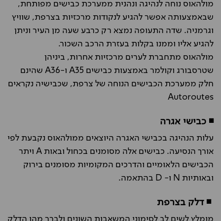
מולהאוס נוחה לנהיגה ונהנית ממערכת כבישים מפותחת,
שבאמצעותה אפשר להגיע לנקודות מרכזיות בצרפת, שוויץ
וגרמניה. שדה התעופה נמצא רק כרבע שעה מן העיר וניתן
להגיע אליו וממנו בקלות בעזרת הרכב השכור.
מולהאוס מתחברת לערים מרכזיות אחרות, ביניהן
שטרסבורג וקולמר באמצעות כבישים A35 ו-A36 שהינם
חלק ממערכת הכבישים הנוחה של צרפת, שכבישיה נקראים
Autoroutes
◾ כבישי אגרה
עלות הנהיגה בכבישי האגרה היוצאים ממולהאוס נקבעת לפי
אורך הנסיעה. כבישים אלה מסומנים בכחול ובאות
A
ויתר
הכבישים הלאומיים והדרכים המקומיות מסומנים בירוק
ובאותיות
N
ו-
D
בהתאמה.
◾ דלק בצרפת
מומלץ לשים לב לסימוני המשאבות השונים ולברר מהו הדלק